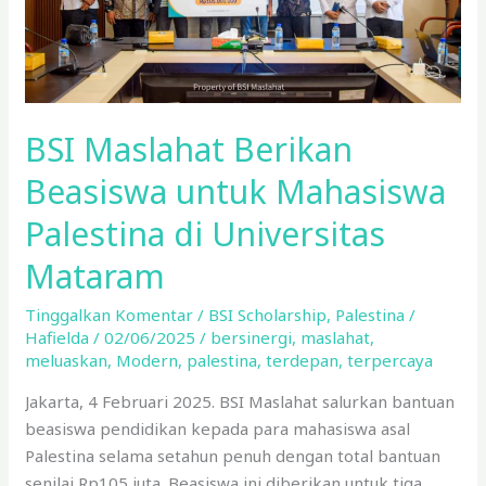
di
Universitas
Mataram
BSI Maslahat Berikan
Beasiswa untuk Mahasiswa
Palestina di Universitas
Mataram
Tinggalkan Komentar
/
BSI Scholarship
,
Palestina
/
Hafielda
/
02/06/2025
/
bersinergi
,
maslahat
,
meluaskan
,
Modern
,
palestina
,
terdepan
,
terpercaya
Jakarta, 4 Februari 2025. BSI Maslahat salurkan bantuan
beasiswa pendidikan kepada para mahasiswa asal
Palestina selama setahun penuh dengan total bantuan
senilai Rp105 juta. Beasiswa ini diberikan untuk tiga