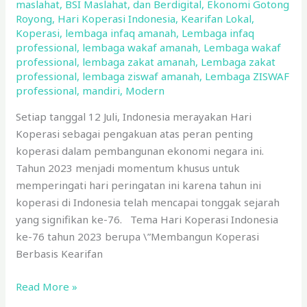
Pembangunan
maslahat
,
BSI Maslahat
,
dan Berdigital
,
Ekonomi Gotong
Royong
,
Hari Koperasi Indonesia
,
Kearifan Lokal
,
Ekonomi
Koperasi
,
lembaga infaq amanah
,
Lembaga infaq
professional
,
lembaga wakaf amanah
,
Lembaga wakaf
professional
,
lembaga zakat amanah
,
Lembaga zakat
professional
,
lembaga ziswaf amanah
,
Lembaga ZISWAF
professional
,
mandiri
,
Modern
Setiap tanggal 12 Juli, Indonesia merayakan Hari
Koperasi sebagai pengakuan atas peran penting
koperasi dalam pembangunan ekonomi negara ini.
Tahun 2023 menjadi momentum khusus untuk
memperingati hari peringatan ini karena tahun ini
koperasi di Indonesia telah mencapai tonggak sejarah
yang signifikan ke-76. Tema Hari Koperasi Indonesia
ke-76 tahun 2023 berupa \”Membangun Koperasi
Berbasis Kearifan
Read More »