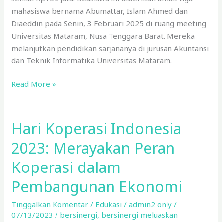
mahasiswa bernama Abumattar, Islam Ahmed dan
Diaeddin pada Senin, 3 Februari 2025 di ruang meeting
Universitas Mataram, Nusa Tenggara Barat. Mereka
melanjutkan pendidikan sarjananya di jurusan Akuntansi
dan Teknik Informatika Universitas Mataram.
Read More »
Hari Koperasi Indonesia
Hari
Koperasi
2023: Merayakan Peran
Indonesia
2023:
Koperasi dalam
Merayakan
Pembangunan Ekonomi
Peran
Koperasi
Tinggalkan Komentar
/
Edukasi
/
admin2 only
/
dalam
07/13/2023
/
bersinergi
,
bersinergi meluaskan