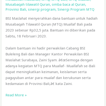
Musabaqah tilawatil Quran
,
omba baca al Quran
,
Provinsi Bali
,
sinergi program
,
Sinergi Program MTQ
BSI Maslahat menyerahkan dana bantuan untuk hadiah
Musabaqah Tilawatil Quran (MTQ) Muallaf Bali pada
2023 sebesar Rp32,5 juta. Bantuan ini diberikan pada
Sabtu, 18 Februari 2023.
Dalam bantuan ini hadir perwakilan Cabang BSI
Buleleng Bali dan Manager Kantor Perwakilan BSI
Maslahat Surabaya, Zaini Syam. â€œSemoga dengan
adanya kegiatan MTQ para Muallaf- Muallafah se-Bali
dapat meningkatkan keimanan, keislaman serta
paguyuban antar para mualaf dan kerukunan serta
kedamaian di Provinsi Bali,â€ kata Zaini.
Read More »