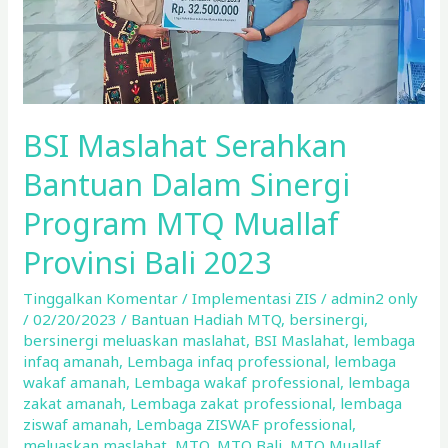
MTQ
Muallaf
Provinsi
Bali
2023
BSI Maslahat Serahkan
Bantuan Dalam Sinergi
Program MTQ Muallaf
Provinsi Bali 2023
Tinggalkan Komentar
/
Implementasi ZIS
/
admin2 only
/
02/20/2023
/
Bantuan Hadiah MTQ
,
bersinergi
,
bersinergi meluaskan maslahat
,
BSI Maslahat
,
lembaga
infaq amanah
,
Lembaga infaq professional
,
lembaga
wakaf amanah
,
Lembaga wakaf professional
,
lembaga
zakat amanah
,
Lembaga zakat professional
,
lembaga
ziswaf amanah
,
Lembaga ZISWAF professional
,
meluaskan maslahat
,
MTQ
,
MTQ Bali
,
MTQ Muallaf
,