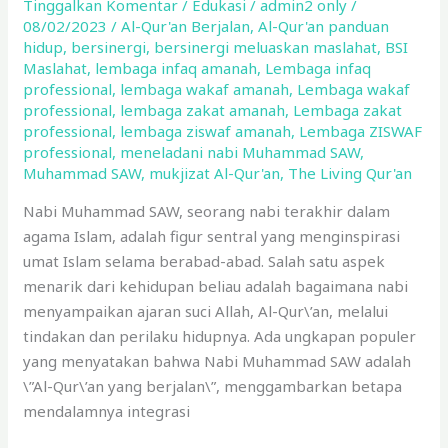
Tinggalkan Komentar
/
Edukasi
/
admin2 only
/
Qur\’an
08/02/2023
/
Al-Qur'an Berjalan
,
Al-Qur'an panduan
Berjalan
hidup
,
bersinergi
,
bersinergi meluaskan maslahat
,
BSI
Maslahat
,
lembaga infaq amanah
,
Lembaga infaq
professional
,
lembaga wakaf amanah
,
Lembaga wakaf
professional
,
lembaga zakat amanah
,
Lembaga zakat
professional
,
lembaga ziswaf amanah
,
Lembaga ZISWAF
professional
,
meneladani nabi Muhammad SAW
,
Muhammad SAW
,
mukjizat Al-Qur'an
,
The Living Qur'an
Nabi Muhammad SAW, seorang nabi terakhir dalam
agama Islam, adalah figur sentral yang menginspirasi
umat Islam selama berabad-abad. Salah satu aspek
menarik dari kehidupan beliau adalah bagaimana nabi
menyampaikan ajaran suci Allah, Al-Qur\’an, melalui
tindakan dan perilaku hidupnya. Ada ungkapan populer
yang menyatakan bahwa Nabi Muhammad SAW adalah
\”Al-Qur\’an yang berjalan\”, menggambarkan betapa
mendalamnya integrasi