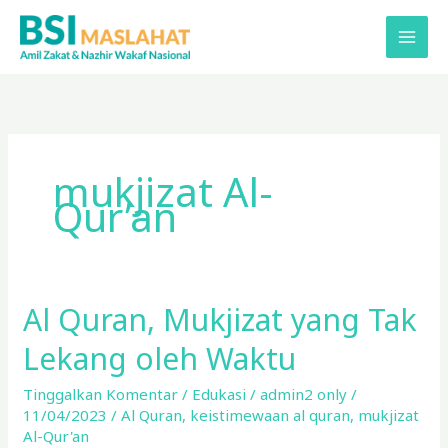
Lewati
ke
konten
mukjizat Al-
Qur’an
Al Quran, Mukjizat yang Tak
Al
Quran,
Lekang oleh Waktu
Mukjizat
yang
Tinggalkan Komentar
/
Edukasi
/
admin2 only
/
Tak
11/04/2023
/
Al Quran
,
keistimewaan al quran
,
mukjizat
Lekang
Al-Qur'an