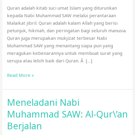
oleh
Quran adalah kitab suci umat Islam yang diturunkan
Waktu
kepada Nabi Muhammad SAW melalui perantaraan
Malaikat Jibril. Quran adalah kalam Allah yang berisi
petunjuk, hikmah, dan peringatan bagi seluruh manusia.
Quran juga merupakan mukjizat terbesar Nabi
Muhammad SAW yang menantang siapa pun yang
meragukan kebenarannya untuk membuat surat yang
serupa atau lebih baik dari Quran. Â […]
Read More »
Meneladani Nabi
Meneladani
Nabi
Muhammad SAW: Al-Qur\’an
Muhammad
SAW:
Berjalan
Al-