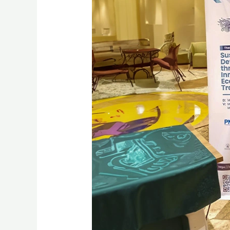
Awardee
BSI
Scholarship
Menjadi
Narasumber
di
I-
iECONS
2023
Arab
Saudi