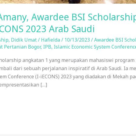
Amany, Awardee BSI Scholarshi
ECONS 2023 Arab Saudi
ship
,
Didik Umat
/
Hafielda
/
10/13/2023
/
Awardee BSI Scho
ut Pertanian Bogor
,
IPB
,
Islamic Economic System Conferenc
olarship angkatan 1 yang merupakan mahasiswi program st
mbali dari sebuah perjalanan inspiratif di Arab Saudi. Ia m
tem Conference (I-iECONS) 2023 yang diadakan di Mekah pa
empresentasikan […]