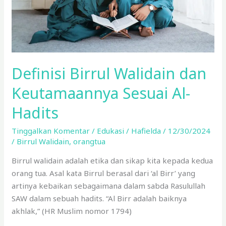
Hadits
Definisi Birrul Walidain dan
Keutamaannya Sesuai Al-
Hadits
Tinggalkan Komentar
/
Edukasi
/
Hafielda
/
12/30/2024
/
Birrul Walidain
,
orangtua
Birrul walidain adalah etika dan sikap kita kepada kedua
orang tua. Asal kata Birrul berasal dari ‘al Birr’ yang
artinya kebaikan sebagaimana dalam sabda Rasulullah
SAW dalam sebuah hadits. “Al Birr adalah baiknya
akhlak,” (HR Muslim nomor 1794)