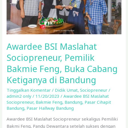
Feng,
Buka
Cabang
Ketiganya
di
Bandung
Awardee BSI Maslahat
Sociopreneur, Pemilik
Bakmie Feng, Buka Cabang
Ketiganya di Bandung
Tinggalkan Komentar
/
Didik Umat
,
Sociopreneur
/
admin2 only
/
11/20/2023
/
Awardee BSI Maslahat
Sociopreneur
,
Bakmie Feng
,
Bandung
,
Pasar Cihapit
Bandung
,
Pasar Hallway Bandung
Awardee BSI Maslahat Sociopreneur sekaligus Pemiliki
Bakmi Feng, Pandu Dewantara setelah sukses dengan