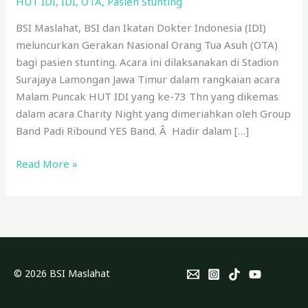
HUT IDI
,
IDI
,
OTA
,
Pasien Stunting
Nasional
OTA
BSI Maslahat, BSI dan Ikatan Dokter Indonesia (IDI)
Bagi
meluncurkan Gerakan Nasional Orang Tua Asuh (OTA)
Pasien
bagi pasien stunting. Acara ini dilaksanakan di Stadion
Stunting
Surajaya Lamongan Jawa Timur dalam rangkaian acara
Malam Puncak HUT IDI yang ke-73 Thn yang dikemas
dalam acara Charity Night yang dimeriahkan oleh Group
Band Padi Ribound YES Band. Â Hadir dalam […]
Read More »
© 2026 BSI Maslahat