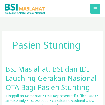
Lewati
ke
konten
Pasien Stunting
BSI Maslahat, BSI dan IDI
BSI
Maslahat,
Lauching Gerakan Nasional
BSI
dan
OTA Bagi Pasien Stunting
IDI
Tinggalkan Komentar
/
Unit Representatif Office
,
URO
/
Lauching
admin2 only
/
10/25/2023
/
Gerakatan Nasional OTA
,
Gerakan