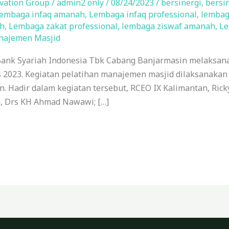
vation Group
/
admin2 only
/
08/24/2023
/
bersinergi
,
bersi
lembaga infaq amanah
,
Lembaga infaq professional
,
lembag
h
,
Lembaga zakat professional
,
lembaga ziswaf amanah
,
Le
najemen Masjid
ank Syariah Indonesia Tbk Cabang Banjarmasin melaksan
us 2023. Kegiatan pelatihan manajemen masjid dilaksanaka
. Hadir dalam kegiatan tersebut, RCEO IX Kalimantan, Rick
n, Drs KH Ahmad Nawawi; […]