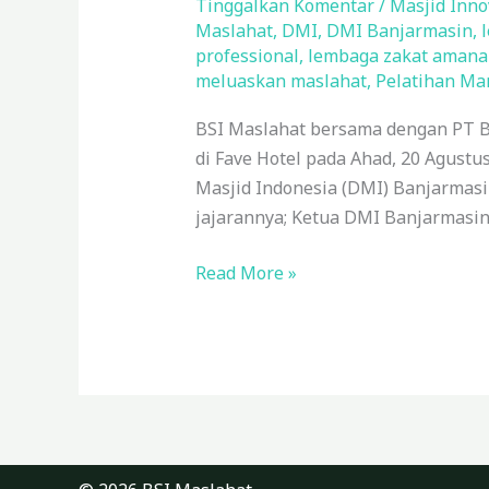
BSI
Tinggalkan Komentar
/
Masjid Inno
Maslahat
,
DMI
,
DMI Banjarmasin
,
Berkolaborasi
professional
,
lembaga zakat amana
dengan
meluaskan maslahat
,
Pelatihan Ma
DMI
Banjarmasin
BSI Maslahat bersama dengan PT B
Laksanakan
di Fave Hotel pada Ahad, 20 Agust
Pelatihan
Masjid Indonesia (DMI) Banjarmasin
Manajemen
jajarannya; Ketua DMI Banjarmasi
Masjid
Read More »