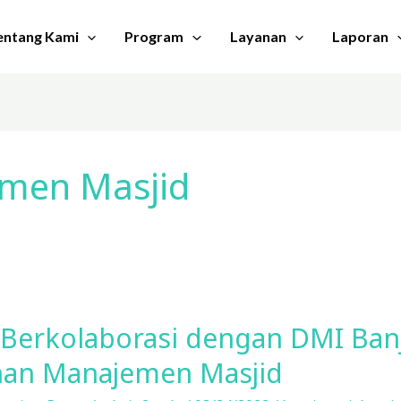
entang Kami
Program
Layanan
Laporan
emen Masjid
I Berkolaborasi dengan DMI Ban
han Manajemen Masjid