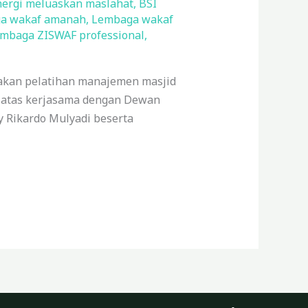
nergi meluaskan maslahat
,
BSI
a wakaf amanah
,
Lembaga wakaf
mbaga ZISWAF professional
,
akan pelatihan manajemen masjid
n atas kerjasama dengan Dewan
y Rikardo Mulyadi beserta