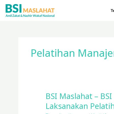
Lewati
ke
T
konten
Pelatihan Manaj
BSI Maslahat – BS
BSI
Maslahat
Laksanakan Pelati
–