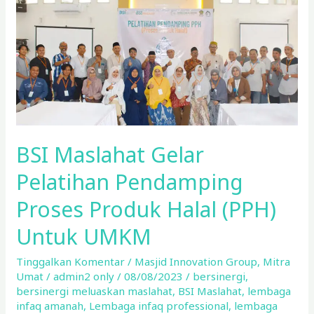
Pendamping
Proses
Produk
Halal
(PPH)
Untuk
UMKM
BSI Maslahat Gelar
Pelatihan Pendamping
Proses Produk Halal (PPH)
Untuk UMKM
Tinggalkan Komentar
/
Masjid Innovation Group
,
Mitra
Umat
/
admin2 only
/
08/08/2023
/
bersinergi
,
bersinergi meluaskan maslahat
,
BSI Maslahat
,
lembaga
infaq amanah
,
Lembaga infaq professional
,
lembaga