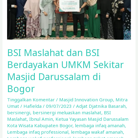
Sekitar
Masjid
Darussalam
di
Bogor
BSI Maslahat dan BSI
Berdayakan UMKM Sekitar
Masjid Darussalam di
Bogor
Tinggalkan Komentar
/
Masjid Innovation Group
,
Mitra
Umat
/
Hafielda
/
09/07/2023
/
Adjat Djatnika Basarah
,
bersinergi
,
bersinergi meluaskan maslahat
,
BSI
Maslahat
,
Ibnul Amin
,
Ketua Yayasan Masjid Darussalam
Kota Wisata Kabupaten Bogor
,
lembaga infaq amanah
,
Lembaga infaq professional
,
lembaga wakaf amanah
,