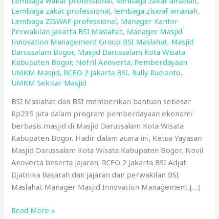
Lembaga wakaf professional
,
lembaga zakat amanah
,
Lembaga zakat professional
,
lembaga ziswaf amanah
,
Lembaga ZISWAF professional
,
Manager Kantor
Perwakilan Jakarta BSI Maslahat
,
Manager Masjid
Innovation Management Group BSI Maslahat
,
Masjid
Darussalam Bogor
,
Masjid Darussalam Kota Wisata
Kabupaten Bogor
,
Nofril Anoverta
,
Pemberdayaan
UMKM Masjid
,
RCEO 2 Jakarta BSI
,
Rully Rudianto
,
UMKM Sekitar Masjid
BSI Maslahat dan BSI memberikan bantuan sebesar
Rp235 juta dalam program pemberdayaan ekonomi
berbasis masjid di Masjid Darussalam Kota Wisata
Kabupaten Bogor. Hadir dalam acara ini, Ketua Yayasan
Masjid Darussalam Kota Wisata Kabupaten Bogor, Novil
Anoverta beserta jajaran; RCEO 2 Jakarta BSI Adjat
Djatnika Basarah dan jajaran dan perwakilan BSI
Maslahat Manager Masjid Innovation Management […]
Read More »