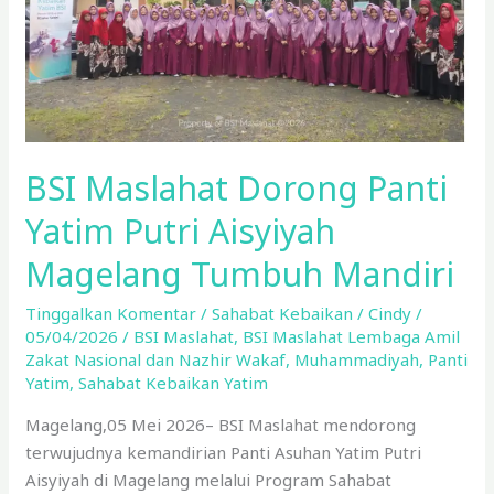
Aisyiyah
Magelang
Tumbuh
Mandiri
BSI Maslahat Dorong Panti
Yatim Putri Aisyiyah
Magelang Tumbuh Mandiri
Tinggalkan Komentar
/
Sahabat Kebaikan
/
Cindy
/
05/04/2026
/
BSI Maslahat
,
BSI Maslahat Lembaga Amil
Zakat Nasional dan Nazhir Wakaf
,
Muhammadiyah
,
Panti
Yatim
,
Sahabat Kebaikan Yatim
Magelang,05 Mei 2026– BSI Maslahat mendorong
terwujudnya kemandirian Panti Asuhan Yatim Putri
Aisyiyah di Magelang melalui Program Sahabat