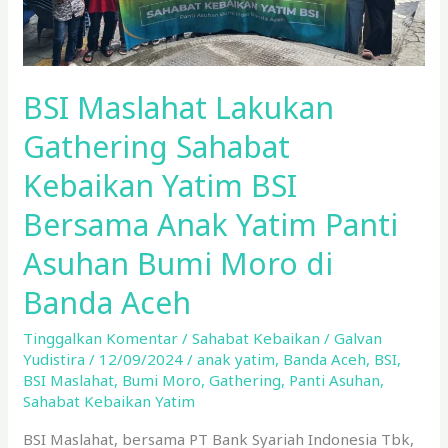
Bersama
Anak
Yatim
Panti
BSI Maslahat Lakukan
Asuhan
Bumi
Gathering Sahabat
Moro
Kebaikan Yatim BSI
di
Banda
Bersama Anak Yatim Panti
Aceh
Asuhan Bumi Moro di
Banda Aceh
Tinggalkan Komentar
/
Sahabat Kebaikan
/
Galvan
Yudistira
/
12/09/2024
/
anak yatim
,
Banda Aceh
,
BSI
,
BSI Maslahat
,
Bumi Moro
,
Gathering
,
Panti Asuhan
,
Sahabat Kebaikan Yatim
BSI Maslahat, bersama PT Bank Syariah Indonesia Tbk,