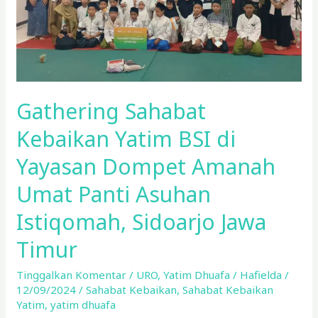
Dompet
Amanah
Umat
Panti
Asuhan
Gathering Sahabat
Istiqomah,
Sidoarjo
Kebaikan Yatim BSI di
Jawa
Yayasan Dompet Amanah
Timur
Umat Panti Asuhan
Istiqomah, Sidoarjo Jawa
Timur
Tinggalkan Komentar
/
URO
,
Yatim Dhuafa
/
Hafielda
/
12/09/2024
/
Sahabat Kebaikan
,
Sahabat Kebaikan
Yatim
,
yatim dhuafa