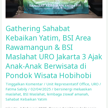
BSI
Maslahat URO
Jakarta
3 Ajak
Gathering Sahabat
Anak-
Anak
Kebaikan Yatim, BSI Area
Berwisata
Rawamangun & BSI
di
Pondok
Maslahat URO Jakarta 3 Ajak
Wisata
Anak-Anak Berwisata di
Hobihobi
Pondok Wisata Hobihobi
Tinggalkan Komentar
/
Unit Representatif Office
,
URO
/
Fatma Sabily
/
02/04/2025
/
bersinergi meluaskan
maslahat
,
BSI Maslahat
,
lembaga ziswaf amanah
,
Sahabat Kebaikan Yatim