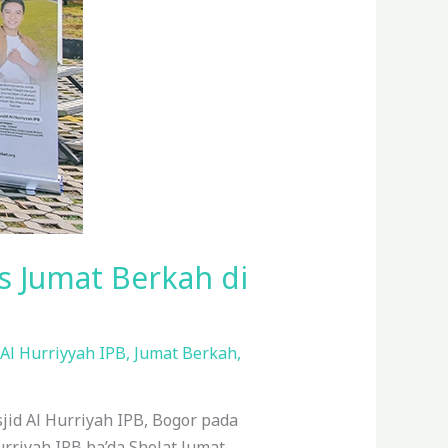
s Jumat Berkah di
Al Hurriyyah IPB
,
Jumat Berkah
,
id Al Hurriyah IPB, Bogor pada
rriyah IPB ba’da Sholat Jumat.