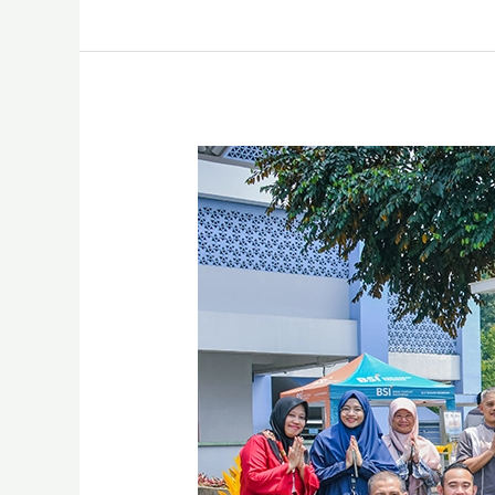
BSI
Maslahat
Selenggarakan
Sedekah
Makan
Gratis
Jumat
Berkah
di
Masjid
Al
Hurriyah