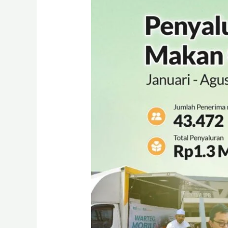
BSI
Maslahat
Bagikan
Sedekah
Makan
Gratis
Kepada
43,5
Ribu
Penerima
Manfaat