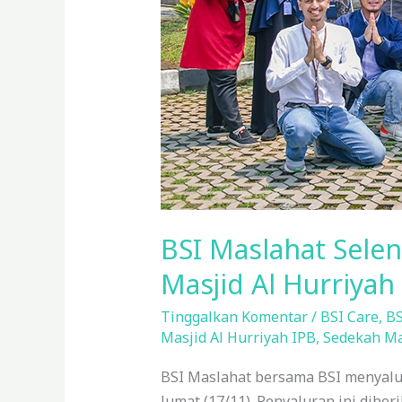
IPB
BSI Maslahat Sele
Masjid Al Hurriyah
Tinggalkan Komentar
/
BSI Care
,
BS
Masjid Al Hurriyah IPB
,
Sedekah Ma
BSI Maslahat bersama BSI menyalur
Jumat (17/11). Penyaluran ini dibe