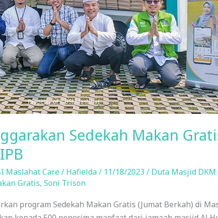
nggarakan Sedekah Makan Grati
 IPB
I Maslahat Care
/
Hafielda
/
11/18/2023
/
Duta Masjid DKM 
kan Gratis
,
Soni Trison
kan program Sedekah Makan Gratis (Jumat Berkah) di Masj
rikan kepada 500 penerima manfaat dari jamaah masjid Al Hu