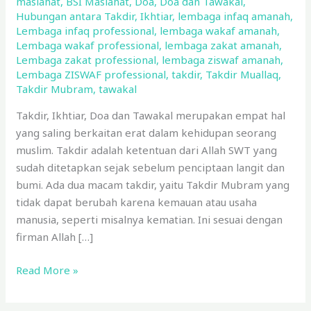
maslahat
,
BSI Maslahat
,
Doa
,
Doa dan Tawakal
,
Tawakal?
Hubungan antara Takdir
,
Ikhtiar
,
lembaga infaq amanah
,
Lembaga infaq professional
,
lembaga wakaf amanah
,
Lembaga wakaf professional
,
lembaga zakat amanah
,
Lembaga zakat professional
,
lembaga ziswaf amanah
,
Lembaga ZISWAF professional
,
takdir
,
Takdir Muallaq
,
Takdir Mubram
,
tawakal
Takdir, Ikhtiar, Doa dan Tawakal merupakan empat hal
yang saling berkaitan erat dalam kehidupan seorang
muslim. Takdir adalah ketentuan dari Allah SWT yang
sudah ditetapkan sejak sebelum penciptaan langit dan
bumi. Ada dua macam takdir, yaitu Takdir Mubram yang
tidak dapat berubah karena kemauan atau usaha
manusia, seperti misalnya kematian. Ini sesuai dengan
firman Allah […]
Read More »