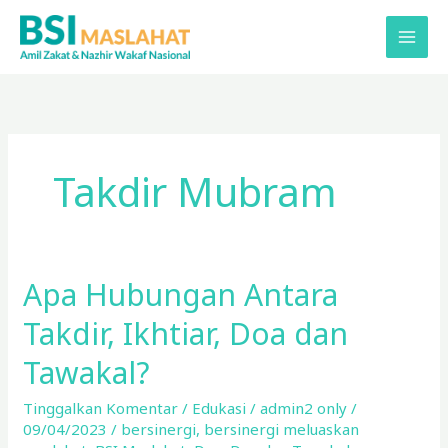
Lewati
ke
konten
Takdir Mubram
Apa Hubungan Antara
Apa
Hubungan
Takdir, Ikhtiar, Doa dan
Antara
Takdir,
Tawakal?
Ikhtiar,
Tinggalkan Komentar
/
Edukasi
/
admin2 only
/
Doa
09/04/2023
/
bersinergi
,
bersinergi meluaskan
dan