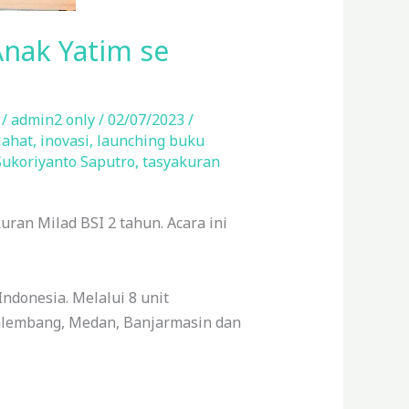
Anak Yatim se
/
admin2 only
/
02/07/2023
/
lahat
,
inovasi
,
launching buku
Sukoriyanto Saputro
,
tasyakuran
ran Milad BSI 2 tahun. Acara ini
ndonesia. Melalui 8 unit
 Palembang, Medan, Banjarmasin dan