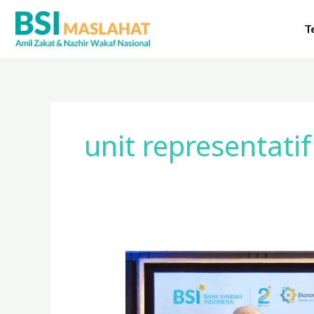
Lewati
ke
T
konten
unit representatif
Milad
BSI
ke-