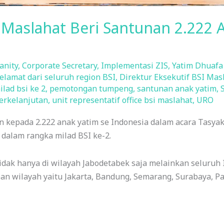
I Maslahat Beri Santunan 2.222 
anity
,
Corporate Secretary
,
Implementasi ZIS
,
Yatim Dhuafa
elamat dari seluruh region BSI
,
Direktur Eksekutif BSI Mas
ilad bsi ke 2
,
pemotongan tumpeng
,
santunan anak yatim
,
rkelanjutan
,
unit representatif office bsi maslahat
,
URO
kepada 2.222 anak yatim se Indonesia dalam acara Tasyaku
dalam rangka milad BSI ke-2.
tidak hanya di wilayah Jabodetabek saja melainkan seluruh I
apan wilayah yaitu Jakarta, Bandung, Semarang, Surabaya,