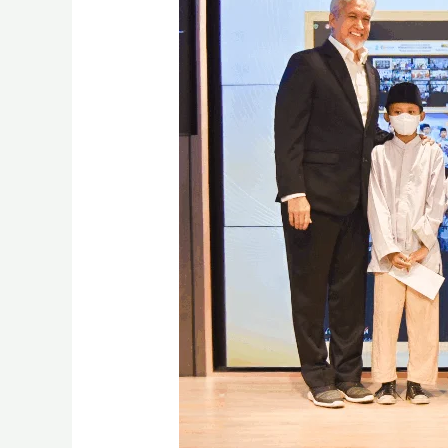
2,
BSI
Maslahat
Beri
Santunan
2.222
Anak
Yatim
se
Indonesia