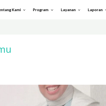
entang Kami
Program
Layanan
Laporan
imu