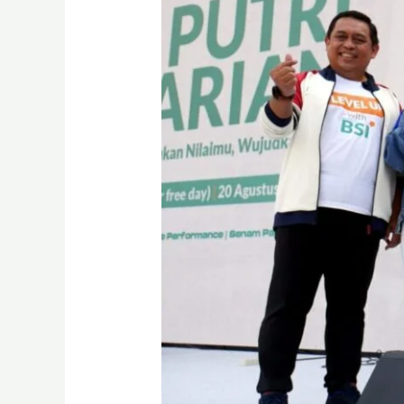
Ariani,
Ajak
Masyarakat
Sehat
Jasmani
dan
Finansial
di
CFD
Jakarta