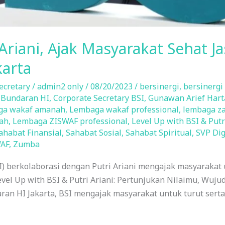
Ariani, Ajak Masyarakat Sehat J
karta
ecretary
/
admin2 only
/
08/20/2023
/
bersinergi
,
bersinergi
 Bundaran HI
,
Corporate Secretary BSI
,
Gunawan Arief Hart
ga wakaf amanah
,
Lembaga wakaf professional
,
lembaga z
ah
,
Lembaga ZISWAF professional
,
Level Up with BSI & Putr
ahabat Finansial
,
Sahabat Sosial
,
Sahabat Spiritual
,
SVP Dig
AF
,
Zumba
) berkolaborasi dengan Putri Ariani mengajak masyarakat u
 “Level Up with BSI & Putri Ariani: Pertunjukan Nilaimu, Wu
aran HI Jakarta, BSI mengajak masyarakat untuk turut ser