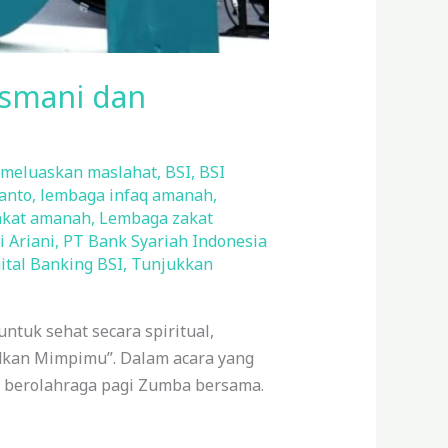
asmani dan
 meluaskan maslahat
,
BSI
,
BSI
anto
,
lembaga infaq amanah
,
akat amanah
,
Lembaga zakat
i Ariani
,
PT Bank Syariah Indonesia
ital Banking BSI
,
Tunjukkan
ntuk sehat secara spiritual,
judkan Mimpimu”. Dalam acara yang
ta berolahraga pagi Zumba bersama.