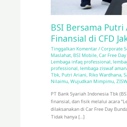
BSI Bersama Putri 
Finansial di CFD Ja
Tinggalkan Komentar
/
Corporate S
Maslahat
,
BSI Mobile
,
Car Free Day
Lembaga infaq professional
,
lemba
professional
,
lembaga ziswaf aman
Tbk
,
Putri Ariani
,
Riko Wardhana
,
S
Nilaimu
,
Wujudkan Mimpimu
,
ZISW
PT Bank Syariah Indonesia Tbk (BSI
finansial, dan fisik melalui acara
dilaksanakan di Car Free Day Bund
Tidak hanya […]