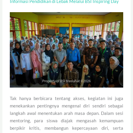
Informasi Pendidikan di Lebak Melalui BSI Inspiring Day
Tak hanya berbicara tentang akses, kegiatan ini juga
menekankan pentingnya mengenal diri sendiri sebagai
langkah awal menentukan arah masa depan. Dalam sesi
mentoring, para siswa diajak mengasah kemampuan
berpikir kritis, membangun kepercayaan diri, serta