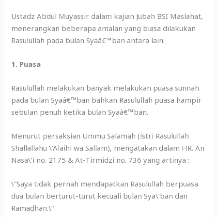
Ustadz Abdul Muyassir dalam kajian Jubah BSI Maslahat,
menerangkan beberapa amalan yang biasa dilakukan
Rasulullah pada bulan Syaâ€™ban antara lain:
1. Puasa
Rasulullah melakukan banyak melakukan puasa sunnah
pada bulan Syaâ€™ban bahkan Rasulullah puasa hampir
sebulan penuh ketika bulan Syaâ€™ban.
Menurut persaksian Ummu Salamah (istri Rasulullah
Shallallahu \’Alaihi wa Sallam), mengatakan dalam HR. An
Nasa\’i no. 2175 & At-Tirmidzi no. 736 yang artinya :
\”Saya tidak pernah mendapatkan Rasulullah berpuasa
dua bulan berturut-turut kecuali bulan Sya\’ban dan
Ramadhan.\”