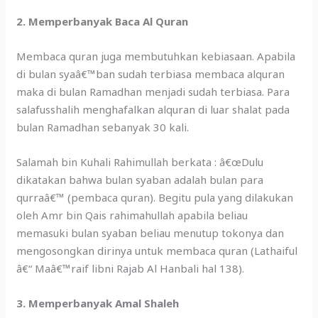
2. Memperbanyak Baca Al Quran
Membaca quran juga membutuhkan kebiasaan. Apabila
di bulan syaâ€™ban sudah terbiasa membaca alquran
maka di bulan Ramadhan menjadi sudah terbiasa. Para
salafusshalih menghafalkan alquran di luar shalat pada
bulan Ramadhan sebanyak 30 kali.
Salamah bin Kuhali Rahimullah berkata : â€œDulu
dikatakan bahwa bulan syaban adalah bulan para
qurraâ€™ (pembaca quran). Begitu pula yang dilakukan
oleh Amr bin Qais rahimahullah apabila beliau
memasuki bulan syaban beliau menutup tokonya dan
mengosongkan dirinya untuk membaca quran (Lathaiful
â€“ Maâ€™raif libni Rajab Al Hanbali hal 138).
3. Memperbanyak Amal Shaleh