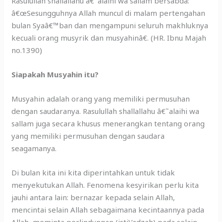
Rasulullah shallallahu â€˜alaihi wa sallam bersabda:
â€œSesungguhnya Allah muncul di malam pertengahan
bulan Syaâ€™ban dan mengampuni seluruh makhluknya
kecuali orang musyrik dan musyahinâ€. (HR. Ibnu Majah
no.1390)
Siapakah Musyahin itu?
Musyahin adalah orang yang memiliki permusuhan
dengan saudaranya. Rasulullah shallallahu â€˜alaihi wa
sallam juga secara khusus menerangkan tentang orang
yang memiliki permusuhan dengan saudara
seagamanya.
Di bulan kita ini kita diperintahkan untuk tidak
menyekutukan Allah. Fenomena kesyirikan perlu kita
jauhi antara lain: bernazar kepada selain Allah,
mencintai selain Allah sebagaimana kecintaannya pada