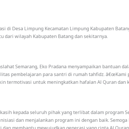
kasi di Desa Limpung Kecamatan Limpung Kabupaten Batan
atu dari wilayah Kabupaten Batang dan sekitarnya.
slahat Semarang, Eko Pradana menyampaikan bantuan dal
itas pembelajaran para santri di rumah tahfidz. â€œKami
kin termotivasi untuk meningkatkan hafalan Al Quran dan k
asih kepada seluruh pihak yang terlibat dalam program S
inisiasi dan menjalankan program ini dengan baik. Semoga
ri dan membantu mewujudkan generasi yang cinta Al Quran