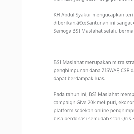
KH Abdul Syakur mengucapkan teri
diberikan.â€œSantunan ini sangat 
Semoga BSI Maslahat selalu berman
BSI Maslahat merupakan mitra stra
penghimpunan dana ZISWAF, CSR dan
dapat berdampak luas.
Pada tahun ini, BSI Maslahat memp
campaign Give 20k meliputi, ekono
platform sedekah online penghimpun
bisa berdonasi semudah scan Qris. 