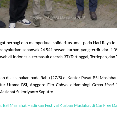
gat berbagi dan memperkuat solidaritas umat pada Hari Raya Id
menyalurkan sebanyak 24.541 hewan kurban, yang terdiri dari 1.0
yah di Indonesia, termasuk daerah 3T (Tertinggal, Terdepan, dan
 dilaksanakan pada Rabu (27/5) di Kantor Pusat BSI Maslahat, 
ktur Utama BSI, Anggoro Eko Cahyo, didampingi
Group Head C
Maslahat Sukoriyanto Saputro.
 BSI Maslahat Hadirkan Festival Kurban Maslahat di Car Free Da