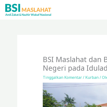
Lewati
ke
konten
BSI Maslahat dan 
Negeri pada Idula
Tinggalkan Komentar
/
Kurban
/ O