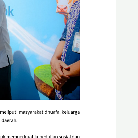
 meliputi masyarakat dhuafa, keluarga
i daerah.
uk memperkuat kepedulian sosial dan