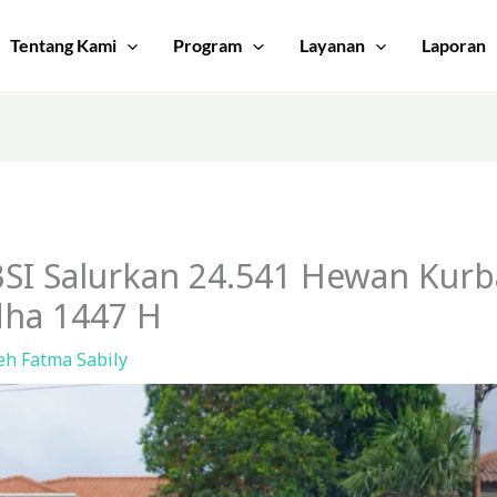
Tentang Kami
Program
Layanan
Laporan
BSI Salurkan 24.541 Hewan Kur
dha 1447 H
leh
Fatma Sabily