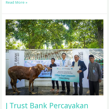
Read More »
J
Trust
Bank
Percayakan
Penyaluran
Hewan
Kurban
kepada
BSI
Maslahat
J Trust Bank Percayakan