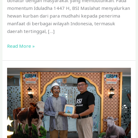
donatur dengan masyarakat yang membutuhkan. Pada
momentum Iduladha 1447 H, BSI Maslahat menyalurkan
hewan kurban dari para mudhahi kepada penerima
manfaat di berbagai wilayah Indonesia, termasuk
daerah tertinggal, […]
Read More »
BSI
Maslahat
Hadirkan
Manfaat
Kurban
untuk
Pegawai
dan
Masyarakat