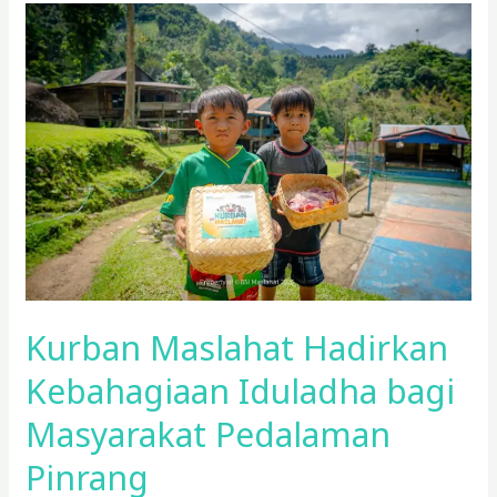
Kurban
Maslahat
Hadirkan
Kebahagiaan
Iduladha
bagi
Masyarakat
Pedalaman
Pinrang
Kurban Maslahat Hadirkan
Kebahagiaan Iduladha bagi
Masyarakat Pedalaman
Pinrang