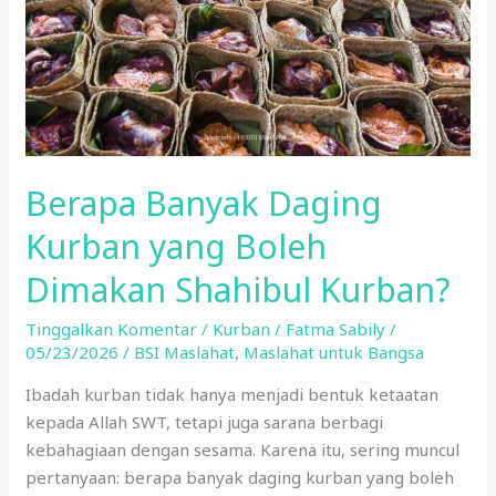
Boleh
Dimakan
Shahibul
Kurban?
Berapa Banyak Daging
Kurban yang Boleh
Dimakan Shahibul Kurban?
Tinggalkan Komentar
/
Kurban
/
Fatma Sabily
/
05/23/2026
/
BSI Maslahat
,
Maslahat untuk Bangsa
Ibadah kurban tidak hanya menjadi bentuk ketaatan
kepada Allah SWT, tetapi juga sarana berbagi
kebahagiaan dengan sesama. Karena itu, sering muncul
pertanyaan: berapa banyak daging kurban yang boleh