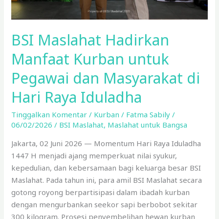
di
Hari
Raya
BSI Maslahat Hadirkan
Iduladha
Manfaat Kurban untuk
Pegawai dan Masyarakat di
Hari Raya Iduladha
Tinggalkan Komentar
/
Kurban
/
Fatma Sabily
/
06/02/2026
/
BSI Maslahat
,
Maslahat untuk Bangsa
Jakarta, 02 Juni 2026 — Momentum Hari Raya Iduladha
1447 H menjadi ajang memperkuat nilai syukur,
kepedulian, dan kebersamaan bagi keluarga besar BSI
Maslahat. Pada tahun ini, para amil BSI Maslahat secara
gotong royong berpartisipasi dalam ibadah kurban
dengan mengurbankan seekor sapi berbobot sekitar
300 kilogram. Prosesi penyembelihan hewan kurban