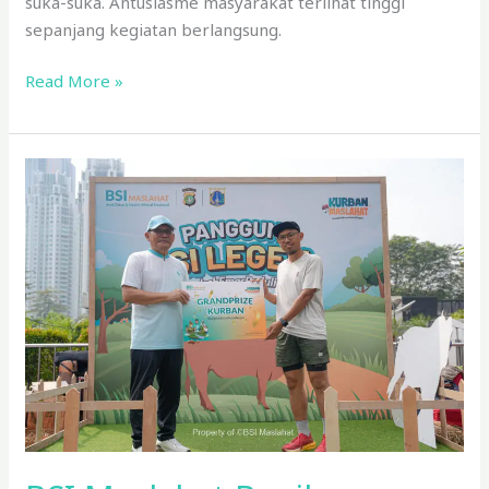
suka-suka. Antusiasme masyarakat terlihat tinggi
sepanjang kegiatan berlangsung.
Read More »
BSI
Maslahat
Bagikan
Grandprize
Kurban
Gratis
di
CFD
Jakarta