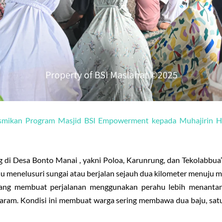
smikan Program Masjid BSI Empowerment kepada Muhajirin Ha
 di Desa Bonto Manai , yakni Poloa, Karunrung, dan Tekolabbua’ 
hu menelusuri sungai atau berjalan sejauh dua kilometer menuju 
sang membuat perjalanan menggunakan perahu lebih menantang
aram. Kondisi ini membuat warga sering membawa dua baju, satu d