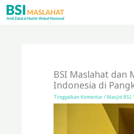
Lewati
ke
konten
BSI Maslahat dan 
Indonesia di Pang
Tinggalkan Komentar
/
Masjid BSI
,