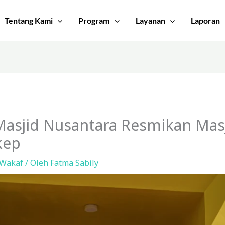
Tentang Kami
Program
Layanan
Laporan
Masjid Nusantara Resmikan Masj
kep
Wakaf
/ Oleh
Fatma Sabily