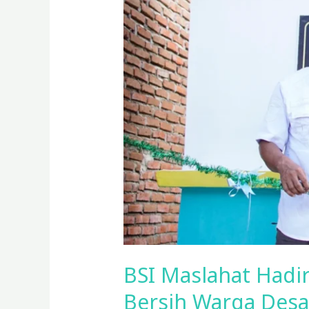
Solusi
Krisis
Air
Bersih
Warga
Desa
Maman
BSI Maslahat Hadir
Bersih Warga Des