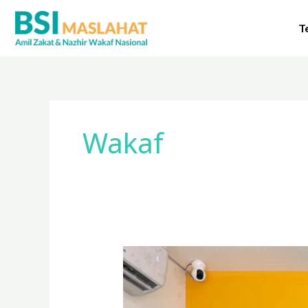
Lewati
ke
T
konten
Wakaf
BSI
Maslahat
Resmikan