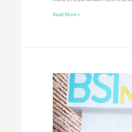
Read More »
BSI
Maslahat
Hadirkan
Wakaf
Sumur
di
Sumbawa,