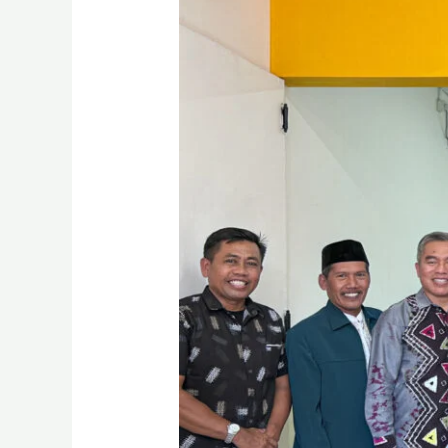
KSPPS
BMT
Maslahat,
Perluas
Akses
Keuangan
Syariah
bagi
UMKM