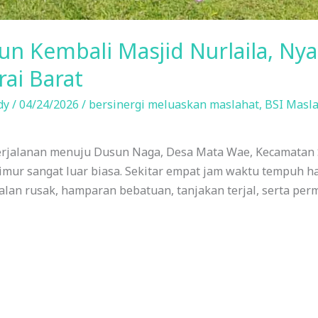
un Kembali Masjid Nurlaila, Ny
ai Barat
dy
/
04/24/2026
/
bersinergi meluaskan maslahat
,
BSI Masl
 Perjalanan menuju Dusun Naga, Desa Mata Wae, Kecamata
mur sangat luar biasa. Sekitar empat jam waktu tempuh har
Jalan rusak, hamparan bebatuan, tanjakan terjal, serta per