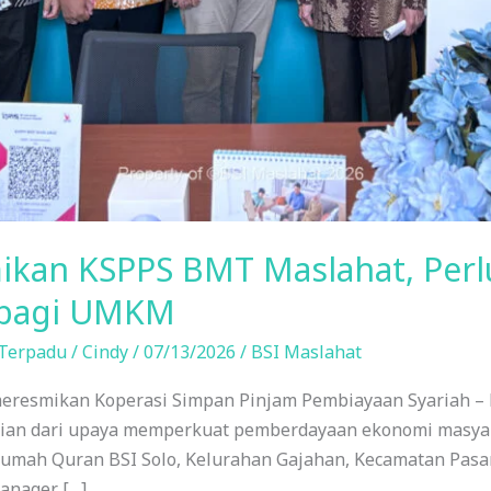
ikan KSPPS BMT Maslahat, Perl
 bagi UMKM
 Terpadu
/
Cindy
/
07/13/2026
/
BSI Maslahat
 meresmikan Koperasi Simpan Pinjam Pembiayaan Syariah –
ian dari upaya memperkuat pemberdayaan ekonomi masyara
 Rumah Quran BSI Solo, Kelurahan Gajahan, Kecamatan Pasar
Manager […]