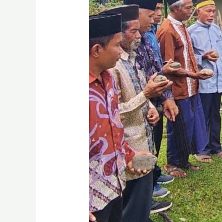
Kembali
Masjid
Nurlaila,
Nyalakan
Asa
Umat
Muslim
di
Manggarai
Barat