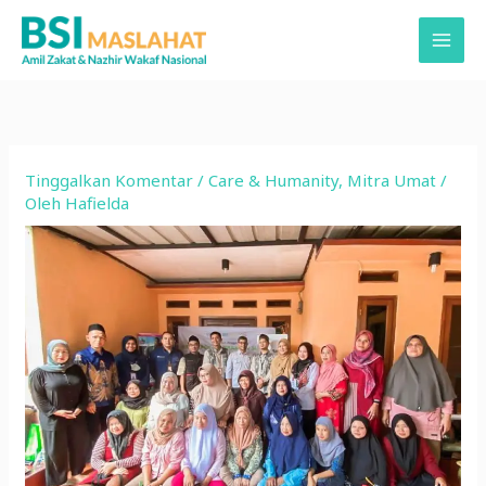
Lewati
ke
konten
Tinggalkan Komentar
/
Care & Humanity
,
Mitra Umat
/
Oleh
Hafielda