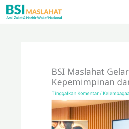
Lewati
ke
konten
BSI Maslahat Gela
Kepemimpinan dan 
Tinggalkan Komentar
/
Kelembaga