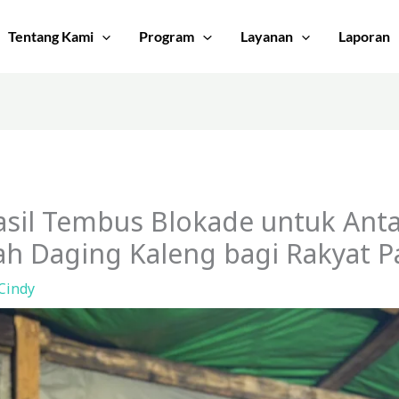
Tentang Kami
Program
Layanan
Laporan
asil Tembus Blokade untuk An
h Daging Kaleng bagi Rakyat Pa
Cindy