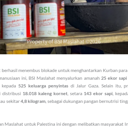
at berhasil menembus blokade untuk menghantarkan Kurban par
kemanusiaan ini, BSI Maslahat menyalurkan amanah
25 ekor sapi
n kepada
525 keluarga penyintas
di Jalur Gaza. Selain itu, 
 distribusi
18.018 kaleng kornet
, setara
143 ekor sapi
, kepa
atau sekitar
4,8 kilogram
, sebagai dukungan pangan bernutrisi tingg
 Maslahat untuk Palestina ini dengan melibatkan masyarakat I