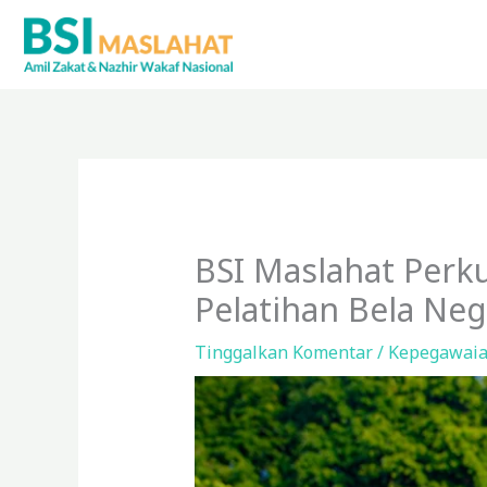
Lewati
ke
konten
BSI Maslahat Perk
Pelatihan Bela Neg
Tinggalkan Komentar
/
Kepegawai