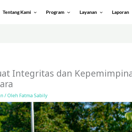
Tentang Kami
Program
Layanan
Laporan
uat Integritas dan Kepemimpina
ara
an
/ Oleh
Fatma Sabily