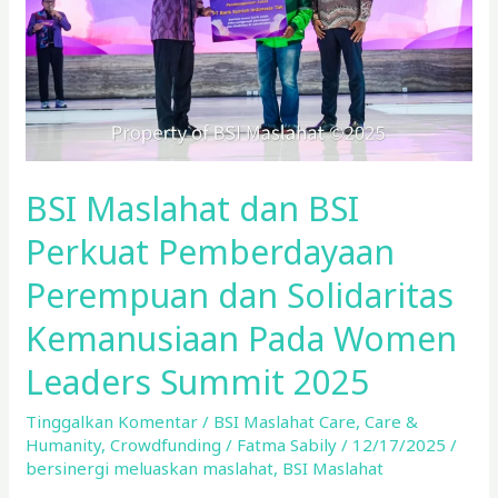
dan
Solidaritas
Kemanusiaan Pada Women
Leaders Summit
2025
BSI Maslahat dan BSI
Perkuat Pemberdayaan
Perempuan dan Solidaritas
Kemanusiaan Pada Women
Leaders Summit 2025
Tinggalkan Komentar
/
BSI Maslahat Care
,
Care &
Humanity
,
Crowdfunding
/
Fatma Sabily
/
12/17/2025
/
bersinergi meluaskan maslahat
,
BSI Maslahat