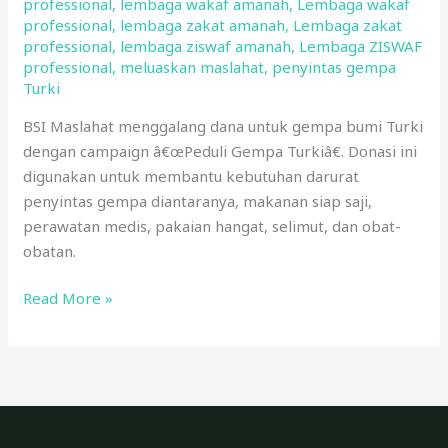
professional
,
lembaga wakaf amanah
,
Lembaga wakaf
professional
,
lembaga zakat amanah
,
Lembaga zakat
professional
,
lembaga ziswaf amanah
,
Lembaga ZISWAF
professional
,
meluaskan maslahat
,
penyintas gempa
Turki
BSI Maslahat menggalang dana untuk gempa bumi Turki
dengan campaign â€œPeduli Gempa Turkiâ€. Donasi ini
digunakan untuk membantu kebutuhan darurat
penyintas gempa diantaranya, makanan siap saji,
perawatan medis, pakaian hangat, selimut, dan obat-
obatan.
Read More »