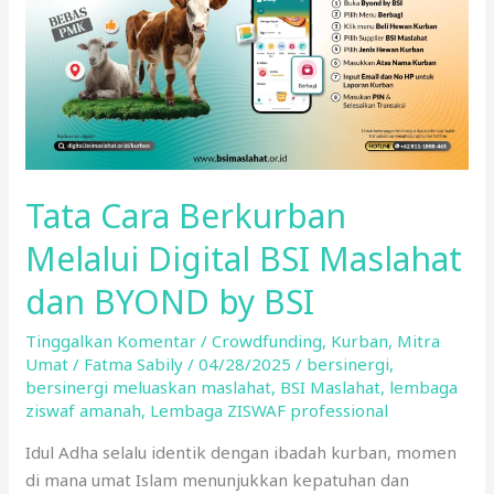
BSI
Maslahat
dan
BYOND
by
BSI
Tata Cara Berkurban
Melalui Digital BSI Maslahat
dan BYOND by BSI
Tinggalkan Komentar
/
Crowdfunding
,
Kurban
,
Mitra
Umat
/
Fatma Sabily
/
04/28/2025
/
bersinergi
,
bersinergi meluaskan maslahat
,
BSI Maslahat
,
lembaga
ziswaf amanah
,
Lembaga ZISWAF professional
Idul Adha selalu identik dengan ibadah kurban, momen
di mana umat Islam menunjukkan kepatuhan dan