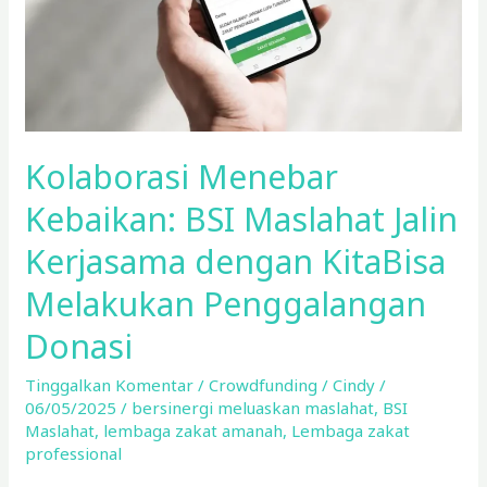
Kerjasama
dengan
KitaBisa
Melakukan
Penggalangan
Donasi
Kolaborasi Menebar
Kebaikan: BSI Maslahat Jalin
Kerjasama dengan KitaBisa
Melakukan Penggalangan
Donasi
Tinggalkan Komentar
/
Crowdfunding
/
Cindy
/
06/05/2025
/
bersinergi meluaskan maslahat
,
BSI
Maslahat
,
lembaga zakat amanah
,
Lembaga zakat
professional