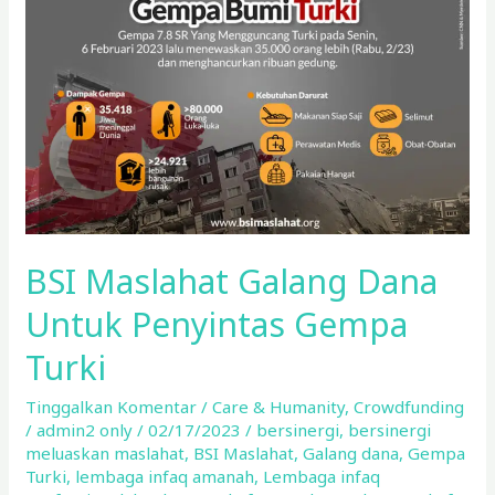
Dana
Untuk
Penyintas
Gempa
Turki
BSI Maslahat Galang Dana
Untuk Penyintas Gempa
Turki
Tinggalkan Komentar
/
Care & Humanity
,
Crowdfunding
/
admin2 only
/
02/17/2023
/
bersinergi
,
bersinergi
meluaskan maslahat
,
BSI Maslahat
,
Galang dana
,
Gempa
Turki
,
lembaga infaq amanah
,
Lembaga infaq