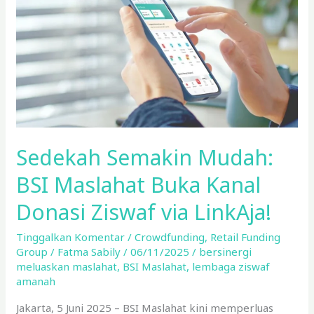
Maslahat
Buka
Kanal
Donasi
Ziswaf
via
LinkAja!
Sedekah Semakin Mudah:
BSI Maslahat Buka Kanal
Donasi Ziswaf via LinkAja!
Tinggalkan Komentar
/
Crowdfunding
,
Retail Funding
Group
/
Fatma Sabily
/
06/11/2025
/
bersinergi
meluaskan maslahat
,
BSI Maslahat
,
lembaga ziswaf
amanah
Jakarta, 5 Juni 2025 – BSI Maslahat kini memperluas