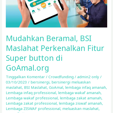
button
di
GoAmal.org
Mudahkan Beramal, BSI
Maslahat Perkenalkan Fitur
Super button di
GoAmal.org
Tinggalkan Komentar
/
Crowdfunding
/
admin2 only
/
03/10/2023
/
bersinergi
,
bersinergi meluaskan
maslahat
,
BSI Maslahat
,
GoAmal
,
lembaga infaq amanah
,
Lembaga infaq professional
,
lembaga wakaf amanah
,
Lembaga wakaf professional
,
lembaga zakat amanah
,
Lembaga zakat professional
,
lembaga ziswaf amanah
,
Lembaga ZISWAF professional
,
meluaskan maslahat
,