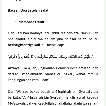
Bacaan Doa Setelah Salat
Membaca Dzikir
Dari Tsauban Radhiyallahu anhu, dia berkata, “Rasulullah
Shallallahu ‘alaihi wa sallam jika selesai salat, beliau
beristighfar tiga kali
lalu mengucap:
“اَللّهُمَّ أَنْتَ السَّلاَمُ وَمِنْكَ السَّلاَمُ تَبَـارَكْتَ يَا ذَا الْجَلاَلِ وَاْلإِكْرَام.”
Artinya: “Ya Allah, Engkaulah Pemberi keselamatan, dan
dari-Mu keselamatan. Mahasuci Engkau, wahai Pemilik
keagungan dan kemuliaan.”
Dari Warrad bekas budak al-Mughirah bin Syu’bah, dia
berkata, “Al-Mughirah bin Syu’bah menulis surat kepada
Mu’awiyah, bahwa Rasulullah Shallallahu ‘alaihi wa sallam