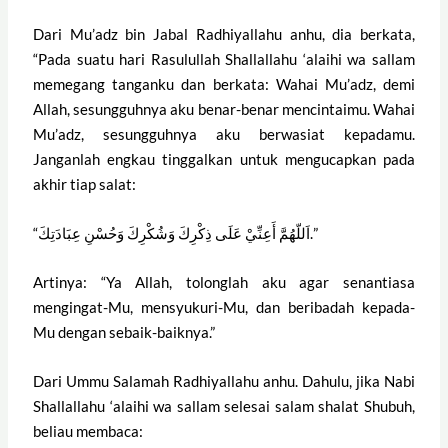
Dari Mu’adz bin Jabal Radhiyallahu anhu, dia berkata,
“Pada suatu hari Rasulullah Shallallahu ‘alaihi wa sallam
memegang tanganku dan berkata: Wahai Mu’adz, demi
Allah, sesungguhnya aku benar-benar mencintaimu. Wahai
Mu’adz, sesungguhnya aku berwasiat kepadamu.
Janganlah engkau tinggalkan untuk mengucapkan pada
akhir tiap salat:
“اَللّهُمَّ أَعِنِّيْ عَلَى ذِكْرِكَ وَشُكْرِكَ وَحُسْنِ عِبَادَتِكَ.”
Artinya: “Ya Allah, tolonglah aku agar senantiasa
mengingat-Mu, mensyukuri-Mu, dan beribadah kepada-
Mu dengan sebaik-baiknya.”
Dari Ummu Salamah Radhiyallahu anhu. Dahulu, jika Nabi
Shallallahu ‘alaihi wa sallam selesai salam shalat Shubuh,
beliau membaca: