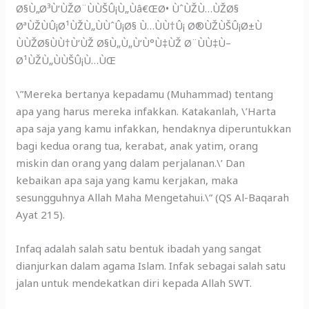
Ø§Ù„Ø³Ù‘ÙŽØ¨ÙÙŠÛ¡Ù„Ùâ€ŒØ• ÙˆÙŽÙ…ÙŽØ§
ØªÙŽÙÛ¡Ø¹ÙŽÙ„ÙÙˆÛ¡Ø§ Ù…ÙÙ†Û¡ Ø®ÙŽÙŠÛ¡Ø±Ù
ÙÙŽØ§ÙÙ†Ù‘ÙŽ Ø§Ù„Ù„Ù‘Ù°Ù‡ÙŽ Ø¨ÙÙ‡Ù–
Ø¹ÙŽÙ„ÙÙŠÛ¡Ù…ÙŒ
\”Mereka bertanya kepadamu (Muhammad) tentang
apa yang harus mereka infakkan. Katakanlah, \’Harta
apa saja yang kamu infakkan, hendaknya diperuntukkan
bagi kedua orang tua, kerabat, anak yatim, orang
miskin dan orang yang dalam perjalanan.\’ Dan
kebaikan apa saja yang kamu kerjakan, maka
sesungguhnya Allah Maha Mengetahui.\” (QS Al-Baqarah
Ayat 215).
Infaq adalah salah satu bentuk ibadah yang sangat
dianjurkan dalam agama Islam. Infak sebagai salah satu
jalan untuk mendekatkan diri kepada Allah SWT.