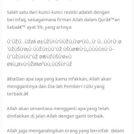
Salah satu dari kunci-kunci rezeki adalah dengan
berinfaq, sebagaimana firman Allah dalam Qurâ€™an
Sabaâ€™ ayat 39, yang artinya:
ÙˆÙŽÙ…ÙŽØ§ Ø£ÙŽÙ†Ù’ÙÙŽÙ‚Ù’ØªÙÙ…Ù’ Ù…ÙÙ†Ù’ Ø
´ÙŽÙŠÙ’Ø¡Ù ÙÙŽÙ‡ÙÙˆÙŽ ÙŠÙØ®Ù’Ù„ÙÙÙÙ‡Ù Û–
ÙˆÙŽÙ‡ÙÙˆÙŽ Ø®ÙŽÙŠÙ’Ø±Ù
Ø§Ù„Ø±Ù‘ÙŽØ§Ø²ÙÙ‚ÙÙŠÙ†ÙŽ
â€œDan apa saja yang kamu infakkan, Allah akan
menggantinya dan Dia-lah Pemberi rizki yang
terbaik.â€
Allah akan senantiasa mengganti apa yang telah
diinfakkan di Jalan Allah dengan ganti terbaik.
Allah juga menganalogikan orang yang berinfak dalam