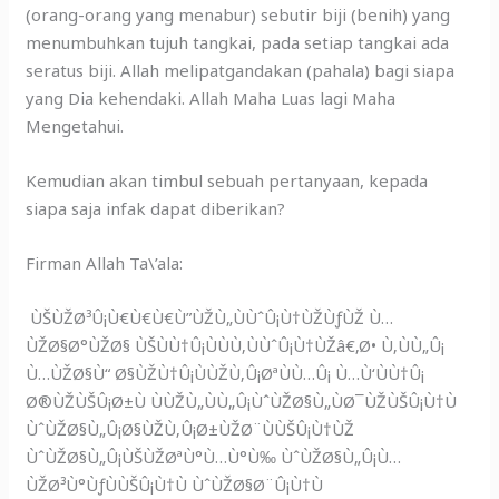
(orang-orang yang menabur) sebutir biji (benih) yang
menumbuhkan tujuh tangkai, pada setiap tangkai ada
seratus biji. Allah melipatgandakan (pahala) bagi siapa
yang Dia kehendaki. Allah Maha Luas lagi Maha
Mengetahui.
Kemudian akan timbul sebuah pertanyaan, kepada
siapa saja infak dapat diberikan?
Firman Allah Ta\’ala:
ÙŠÙŽØ³Û¡Ù€Ù€Ù€Ù”ÙŽÙ„ÙÙˆÛ¡Ù†ÙŽÙƒÙŽ Ù…
ÙŽØ§Ø°ÙŽØ§ ÙŠÙÙ†Û¡ÙÙÙ‚ÙÙˆÛ¡Ù†ÙŽâ€‚Ø• Ù‚ÙÙ„Û¡
Ù…ÙŽØ§Ù“ Ø§ÙŽÙ†Û¡ÙÙŽÙ‚Û¡ØªÙÙ…Û¡ Ù…Ù‘ÙÙ†Û¡
Ø®ÙŽÙŠÛ¡Ø±Ù ÙÙŽÙ„ÙÙ„Û¡ÙˆÙŽØ§Ù„ÙØ¯ÙŽÙŠÛ¡Ù†Ù
ÙˆÙŽØ§Ù„Û¡Ø§ÙŽÙ‚Û¡Ø±ÙŽØ¨ÙÙŠÛ¡Ù†ÙŽ
ÙˆÙŽØ§Ù„Û¡ÙŠÙŽØªÙ°Ù…Ù°Ù‰ ÙˆÙŽØ§Ù„Û¡Ù…
ÙŽØ³Ù°ÙƒÙÙŠÛ¡Ù†Ù ÙˆÙŽØ§Ø¨Û¡Ù†Ù