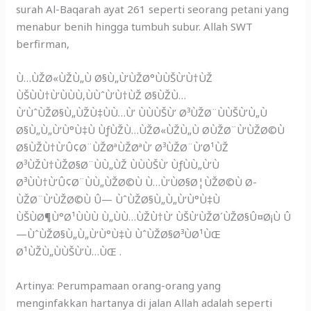
surah Al-Baqarah ayat 261 seperti seorang petani yang
menabur benih hingga tumbuh subur. Allah SWT
berfirman,
Ù…ÙŽØ«ÙŽÙ„Ù Ø§Ù„Ù‘ÙŽØ°ÙÙŠÙ’Ù†ÙŽ
ÙŠÙÙ†Ù’ÙÙÙ‚ÙÙˆÙ’Ù†ÙŽ Ø§ÙŽÙ…
Ù’ÙˆÙŽØ§Ù„ÙŽÙ‡ÙÙ…Ù’ ÙÙÙŠÙ’ Ø³ÙŽØ¨ÙÙŠÙ’Ù„Ù
Ø§Ù„Ù„Ù‘Ù°Ù‡Ù ÙƒÙŽÙ…ÙŽØ«ÙŽÙ„Ù Ø­ÙŽØ¨Ù‘ÙŽØ©Ù
Ø§ÙŽÙ†Ù’Û¢Ø¨ÙŽØªÙŽØªÙ’ Ø³ÙŽØ¨Ù’Ø¹ÙŽ
Ø³ÙŽÙ†ÙŽØ§Ø¨ÙÙ„ÙŽ ÙÙÙŠÙ’ ÙƒÙÙ„Ù‘Ù
Ø³ÙÙ†Ù’Û¢Ø¨ÙÙ„ÙŽØ©Ù Ù…Ù‘ÙØ§Ø¦ÙŽØ©Ù Ø­
ÙŽØ¨Ù‘ÙŽØ©Ù Û— ÙˆÙŽØ§Ù„Ù„Ù‘Ù°Ù‡Ù
ÙŠÙØ¶Ù°Ø¹ÙÙÙ Ù„ÙÙ…ÙŽÙ†Ù’ ÙŠÙ‘ÙŽØ´ÙŽØ§Û¤Ø¡Ù Û
—ÙˆÙŽØ§Ù„Ù„Ù‘Ù°Ù‡Ù ÙˆÙŽØ§Ø³ÙØ¹ÙŒ
Ø¹ÙŽÙ„ÙÙŠÙ’Ù…ÙŒ .
Artinya: Perumpamaan orang-orang yang
menginfakkan hartanya di jalan Allah adalah seperti