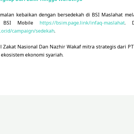
malan kebaikan dengan bersedekah di BSI Maslahat melal
ui BSI Mobile
https://bsim.page.link/infaq-maslahat
. D
t.or.id/campaign/sedekah
.
 Zakat Nasional Dan Nazhir Wakaf mitra strategis dari PT
ekosistem ekonomi syariah.