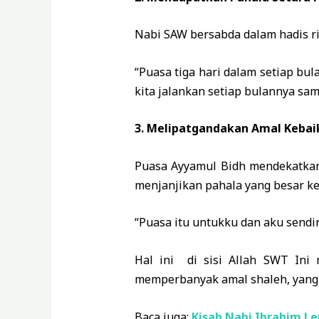
Nabi SAW bersabda dalam hadis ri
“Puasa tiga hari dalam setiap bu
kita jalankan setiap bulannya sa
3. Melipatgandakan Amal Kebai
Puasa Ayyamul Bidh mendekatkan
menjanjikan pahala yang besar k
“Puasa itu untukku dan aku sendi
Hal ini di sisi Allah SWT In
memperbanyak amal shaleh, yang
Baca juga:
Kisah Nabi Ibrahim L