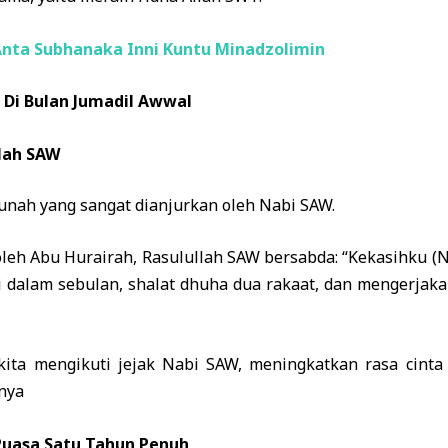
a Anta Subhanaka Inni Kuntu Minadzolimin
Di Bulan Jumadil Awwal
lah SAW
nah yang sangat dianjurkan oleh Nabi SAW.
oleh Abu Hurairah, Rasulullah SAW bersabda: “Kekasihk
ri dalam sebulan, shalat dhuha dua rakaat, dan mengerjaka
kita mengikuti jejak Nabi SAW, meningkatkan rasa cint
tnya
Puasa Satu Tahun Penuh