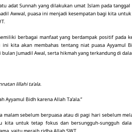
tu adat Sunnah yang dilakukan umat Islam pada tanggal 1
madil Awwal, puasa ini menjadi kesempatan bagi kita unt
WT.
memiliki berbagai manfaat yang berdampak positif pada k
kali ini kita akan membahas tentang niat puasa Ayyamul 
i bulan Jumadil Awal, serta hikmah yang terkandung di dal
tan lillahi ta’ala.
ah Ayyamul Bidh karena Allah Ta’ala.”
ada malam sebelum berpuasa atau di pagi hari sebelum me
 kita untuk tetap fokus dan bersungguh-sungguh dala
ama, yaitu meraih ridha Allah SWT.