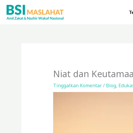
Lewati
ke
T
konten
Niat dan Keutamaa
Tinggalkan Komentar
/
Blog
,
Eduka