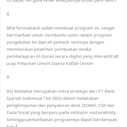
ini dapat berguna kelak kedepannya untuk para santri.
Â
â€œTerimakasih sudah membuat program ini, sangat
bermanfaat untuk membantu santri dalam program
pengabdian ke daerah pelosok nantinya dengan
memberikan pelatihan pembuatan modul
pembelajaran Al-Quran secara digital yang interaktif,â€
ucap Pimpinan Umum Daarul Kaffah Center.
Â
BSI Maslahat merupakan mitra strategis dari PT Bank
Syariah Indonesia Tbk (BSI) dalam melakukan
penghimpunan dan penyaluran dana ZISWAF, CSR dan
Dana Sosial yang berpacu pada indikator sustainability.
Sehingga pemanfaatan programnya dapat berdampak
luas.Â