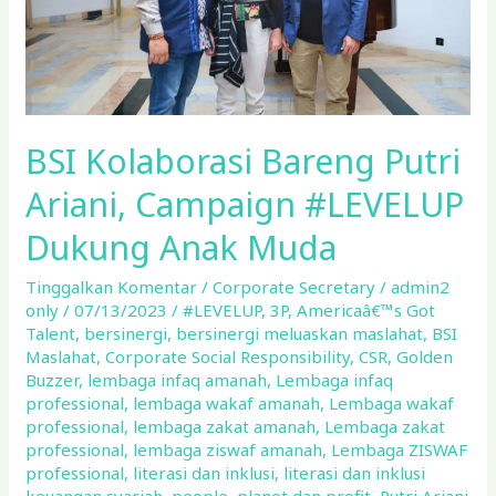
Dukung
Anak
Muda
BSI Kolaborasi Bareng Putri
Ariani, Campaign #LEVELUP
Dukung Anak Muda
Tinggalkan Komentar
/
Corporate Secretary
/
admin2
only
/
07/13/2023
/
#LEVELUP
,
3P
,
Americaâ€™s Got
Talent
,
bersinergi
,
bersinergi meluaskan maslahat
,
BSI
Maslahat
,
Corporate Social Responsibility
,
CSR
,
Golden
Buzzer
,
lembaga infaq amanah
,
Lembaga infaq
professional
,
lembaga wakaf amanah
,
Lembaga wakaf
professional
,
lembaga zakat amanah
,
Lembaga zakat
professional
,
lembaga ziswaf amanah
,
Lembaga ZISWAF
professional
,
literasi dan inklusi
,
literasi dan inklusi