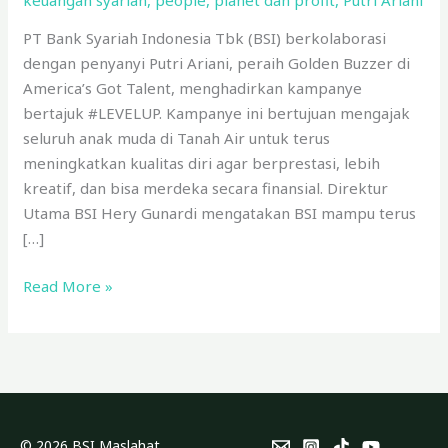
keuangan syariah
,
people
,
planet dan profit
,
Putri Ariani
PT Bank Syariah Indonesia Tbk (BSI) berkolaborasi
dengan penyanyi Putri Ariani, peraih Golden Buzzer di
America’s Got Talent, menghadirkan kampanye
bertajuk #LEVELUP. Kampanye ini bertujuan mengajak
seluruh anak muda di Tanah Air untuk terus
meningkatkan kualitas diri agar berprestasi, lebih
kreatif, dan bisa merdeka secara finansial. Direktur
Utama BSI Hery Gunardi mengatakan BSI mampu terus
[…]
Read More »
© 2026 BSI Maslahat