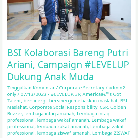
#LEVELUP
Dukung
Anak
Muda
BSI Kolaborasi Bareng Putri
Ariani, Campaign #LEVELUP
Dukung Anak Muda
Tinggalkan Komentar
/
Corporate Secretary
/
admin2
only
/
07/13/2023
/
#LEVELUP
,
3P
,
Americaâ€™s Got
Talent
,
bersinergi
,
bersinergi meluaskan maslahat
,
BSI
Maslahat
,
Corporate Social Responsibility
,
CSR
,
Golden
Buzzer
,
lembaga infaq amanah
,
Lembaga infaq
professional
,
lembaga wakaf amanah
,
Lembaga wakaf
professional
,
lembaga zakat amanah
,
Lembaga zakat
professional
,
lembaga ziswaf amanah
,
Lembaga ZISWAF