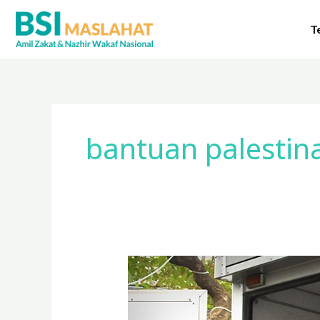
Lewati
ke
T
konten
bantuan palestin
BSI
Maslahat
siapkan