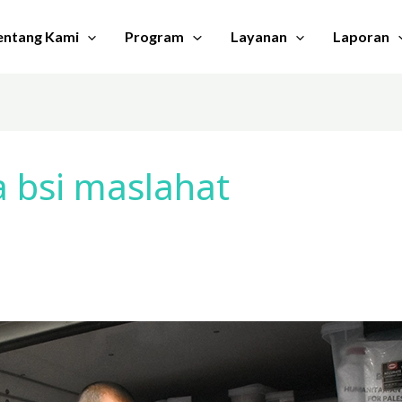
entang Kami
Program
Layanan
Laporan
a bsi maslahat