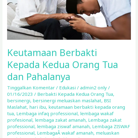
dan
Pahalanya
Keutamaan Berbakti
Kepada Kedua Orang Tua
dan Pahalanya
Tinggalkan Komentar
/
Edukasi
/
admin2 only
/
01/16/2023
/
Berbakti Kepada Kedua Orang Tua
,
bersinergi
,
bersinergi meluaskan maslahat
,
BSI
Maslahat
,
hari ibu
,
keutamaan berbakti kepada orang
tua
,
Lembaga infaq professional
,
lembaga wakaf
profesional
,
lembaga zakat amanah
,
Lembaga zakat
professional
,
lembaga ziswaf amanah
,
Lembaga ZISWAF
professional
,
LembagaÂ wakaf amanah
,
meluaskan