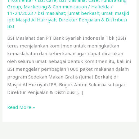
1 Komentar
/
BSI Care
,
BSI Maslahat Care
,
Fundraising
Group
,
Marketing & Communication
/
Hafielda
/
11/24/2023
/
bsi maslahat; jumat berkash; umat; masjid
ipb Masjid Al Hurriyah; Direktur Penjualan & Distribusi
BSI
BSI Maslahat dan PT Bank Syariah Indonesia Tbk (BSI)
terus menjalankan komitmen untuk meningkatkan
kemaslahatan dan keberkahan agar dapat dirasakan
oleh seluruh umat. Sebagai bentuk komitmen itu, kali ini
BSI menggelar pembagian 1000 paket makanan dalam
program Sedekah Makan Gratis (Jumat Berkah) di
Masjid Al Hurriyah IPB, Bogor. Anton Sukarna sebagai
Direktur Penjualan & Distribusi […]
Read More »