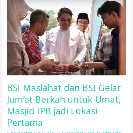
Maslahat
dan
BSI
Gelar
Jum’at
Berkah
untuk
Umat,
Masjid
IPB
jadi
BSI Maslahat dan BSI Gelar
Lokasi
Pertama
Jum’at Berkah untuk Umat,
Masjid IPB jadi Lokasi
Pertama