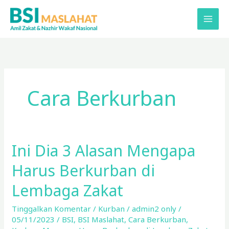
Lewati
ke
konten
Cara Berkurban
Ini Dia 3 Alasan Mengapa
Ini
Dia
Harus Berkurban di
3
Alasan
Lembaga Zakat
Mengapa
Tinggalkan Komentar
/
Kurban
/
admin2 only
/
Harus
05/11/2023
/
BSI
,
BSI Maslahat
,
Cara Berkurban
,
Berkurban