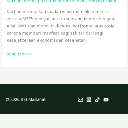
Kurban
,
Mengapa Harus Berkurban di Lembaga Zakat
di
Lembaga
Kurban merupakan ibadah yang memiliki dimensi
Zakat
vertikal/â€™ubudiyah antara seorang hamba dengan
Allah SWT dan memiliki dimensi horizontal atau sosial
karena memberi manfaat bagi sekitar dari segi
kesejahteraan ekonomi dan kesehatan.
Read More »
© 2026 BSI Maslahat