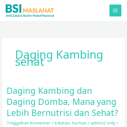
Lewati
ke
konten
Daging Kambing
sehat
Daging Kambing dan
Daging
Kambing
Daging Domba, Mana yang
dan
Daging
Lebih Bernutrisi dan Sehat?
Domba,
Tinggalkan Komentar
/
Edukasi
,
Kurban
/
admin2 only
/
Mana