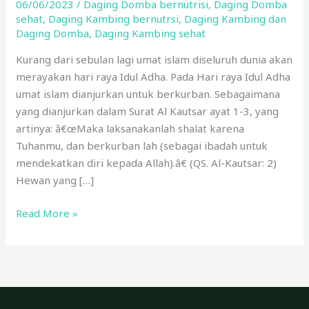
06/06/2023
/
Daging Domba bernutrisi
,
Daging Domba
yang
sehat
,
Daging Kambing bernutrsi
,
Daging Kambing dan
Lebih
Daging Domba
,
Daging Kambing sehat
Bernutrisi
Kurang dari sebulan lagi umat islam diseluruh dunia akan
dan
merayakan hari raya Idul Adha. Pada Hari raya Idul Adha
Sehat?
umat islam dianjurkan untuk berkurban. Sebagaimana
yang dianjurkan dalam Surat Al Kautsar ayat 1-3, yang
artinya: â€œMaka laksanakanlah shalat karena
Tuhanmu, dan berkurban lah (sebagai ibadah untuk
mendekatkan diri kepada Allah).â€ (QS. Al-Kautsar: 2)
Hewan yang […]
Read More »