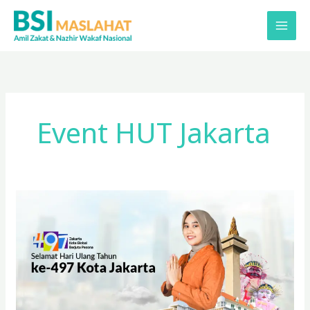
Lewati
ke
konten
Event HUT Jakarta
Event
dan
Wisata
di
Perayaan
Ulang
Tahun