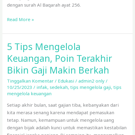
dengan surah Al Baqarah ayat 256.
Read More »
5 Tips Mengelola
5
Tips
Keuangan, Poin Terakhir
Mengelola
Keuangan,
Bikin Gaji Makin Berkah
Poin
Tinggalkan Komentar
/
Edukasi
/
admin2 only
/
Terakhir
10/25/2023
/
infak
,
sedekah
,
tips mengelola gaji
,
tips
Bikin
mengelola keuangan
Gaji
Makin
Setiap akhir bulan, saat gajian tiba, kebanyakan dari
Berkah
kita merasa senang karena mendapat pemasukan
tetap. Namun, kemampuan untuk mengelola uang
dengan bijak adalah kunci untuk memastikan kestabilan
finansial jangka panjang. Di samping itu, mengamalkan