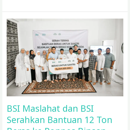
BSI
Maslahat
dan
BSI
Serahkan
Bantuan
12
Ton
Beras
ke
Ponpes
Binaan
BSI Maslahat dan BSI
Yayasan
Amanah
Serahkan Bantuan 12 Ton
Muda