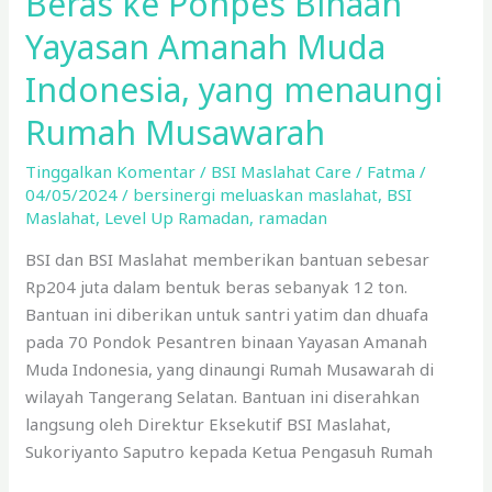
Beras ke Ponpes Binaan
Indonesia,
yang
Yayasan Amanah Muda
menaungi
Indonesia, yang menaungi
Rumah
Musawarah
Rumah Musawarah
Tinggalkan Komentar
/
BSI Maslahat Care
/
Fatma
/
04/05/2024
/
bersinergi meluaskan maslahat
,
BSI
Maslahat
,
Level Up Ramadan
,
ramadan
BSI dan BSI Maslahat memberikan bantuan sebesar
Rp204 juta dalam bentuk beras sebanyak 12 ton.
Bantuan ini diberikan untuk santri yatim dan dhuafa
pada 70 Pondok Pesantren binaan Yayasan Amanah
Muda Indonesia, yang dinaungi Rumah Musawarah di
wilayah Tangerang Selatan. Bantuan ini diserahkan
langsung oleh Direktur Eksekutif BSI Maslahat,
Sukoriyanto Saputro kepada Ketua Pengasuh Rumah