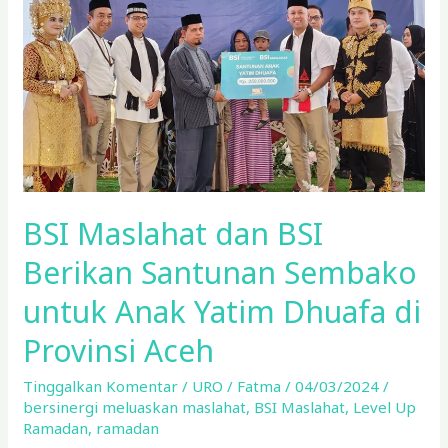
BSI
Berikan
Santunan
Sembako
untuk
Anak
Yatim
Dhuafa
di
BSI Maslahat dan BSI
Provinsi
Aceh
Berikan Santunan Sembako
untuk Anak Yatim Dhuafa di
Provinsi Aceh
Tinggalkan Komentar
/
URO
/
Fatma
/
04/03/2024
/
bersinergi meluaskan maslahat
,
BSI Maslahat
,
Level Up
Ramadan
,
ramadan