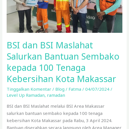
kepada
100
Tenaga
Kebersihan
Kota
BSI dan BSI Maslahat
Makassar
Salurkan Bantuan Sembako
kepada 100 Tenaga
Kebersihan Kota Makassar
Tinggalkan Komentar
/
Blog
/
Fatma
/
04/07/2024
/
Level Up Ramadan
,
ramadan
BSI dan BSI Maslahat melalui BSI Area Makassar
salurkan bantuan sembako kepada 100 tenaga
kebersihan Kota Makassar pada Rabu, 3 April 2024.
Bantuan diserahkan secara langsung oleh Area Manager