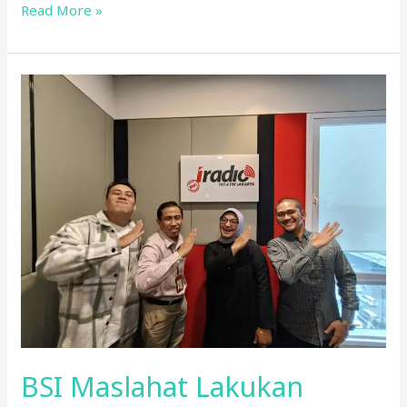
Read More »
BSI
Maslahat
Lakukan
Talkshow
Campaign
Level
Up
Ramadan
di
I-
Radio
Jakarta
BSI Maslahat Lakukan