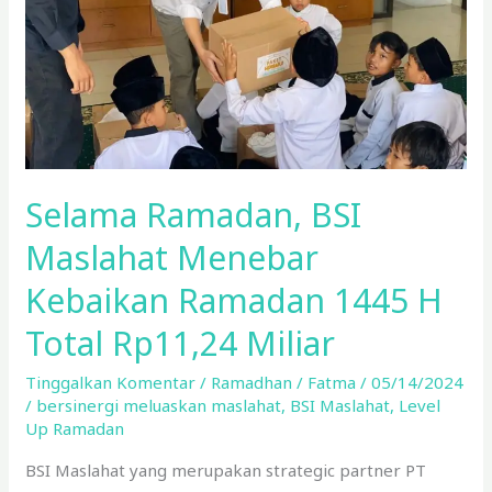
Ramadan
1445
H
Total
Rp11,24
Miliar
Selama Ramadan, BSI
Maslahat Menebar
Kebaikan Ramadan 1445 H
Total Rp11,24 Miliar
Tinggalkan Komentar
/
Ramadhan
/
Fatma
/
05/14/2024
/
bersinergi meluaskan maslahat
,
BSI Maslahat
,
Level
Up Ramadan
BSI Maslahat yang merupakan strategic partner PT