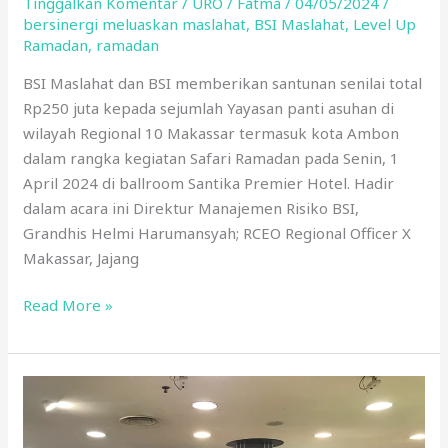
Tinggalkan Komentar
/
URO
/
Fatma
/
04/05/2024
/
bersinergi meluaskan maslahat
,
BSI Maslahat
,
Level Up
Ramadan
,
ramadan
BSI Maslahat dan BSI memberikan santunan senilai total
Rp250 juta kepada sejumlah Yayasan panti asuhan di
wilayah Regional 10 Makassar termasuk kota Ambon
dalam rangka kegiatan Safari Ramadan pada Senin, 1
April 2024 di ballroom Santika Premier Hotel. Hadir
dalam acara ini Direktur Manajemen Risiko BSI,
Grandhis Helmi Harumansyah; RCEO Regional Officer X
Makassar, Jajang
Read More »
BSI
Maslahat
Dan