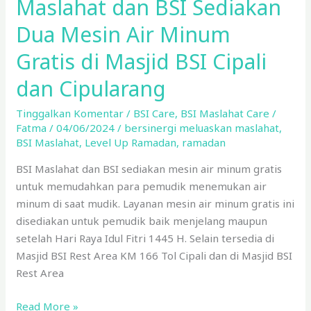
Maslahat dan BSI Sediakan
BSI
Dua Mesin Air Minum
Cipali
dan
Gratis di Masjid BSI Cipali
Cipularang
dan Cipularang
Tinggalkan Komentar
/
BSI Care
,
BSI Maslahat Care
/
Fatma
/
04/06/2024
/
bersinergi meluaskan maslahat
,
BSI Maslahat
,
Level Up Ramadan
,
ramadan
BSI Maslahat dan BSI sediakan mesin air minum gratis
untuk memudahkan para pemudik menemukan air
minum di saat mudik. Layanan mesin air minum gratis ini
disediakan untuk pemudik baik menjelang maupun
setelah Hari Raya Idul Fitri 1445 H. Selain tersedia di
Masjid BSI Rest Area KM 166 Tol Cipali dan di Masjid BSI
Rest Area
Read More »