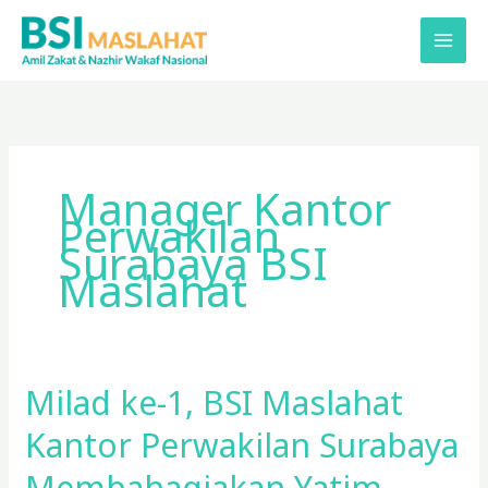
Lewati
ke
konten
Manager Kantor
Perwakilan
Surabaya BSI
Maslahat
Milad ke-1, BSI Maslahat
Milad
ke-
Kantor Perwakilan Surabaya
1,
BSI
Membahagiakan Yatim