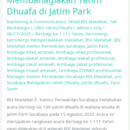
Maslahat
Dhuafa di Jatim Park
Kantor
Perwakilan
Marketing & Communication
,
Milad BSI Maslahat
,
Tak
Surabaya
Berkategori
,
URO
,
Yatim Dhuafa
/
admin2 only
/
Membahagiakan
08/17/2023
/
Berbagi ke 1.111 Yatim
,
bersinergi
,
bersinergi memperluaskan maslahat
,
BSI Maslahat
,
BSI
Yatim
Maslahat Kantor Perwakilan Surabaya
,
Jatim Park
,
Dhuafa
lembaga infaq amanah
,
lembaga infaq profesional
,
di
lembaga wakaf amanah
,
lembaga wakaf profesional
,
Jatim
lembaga zakat amanah
,
lembaga zakat profesional
,
Park
lembaga ziswaf amanah
,
Lembaga ZISWAF professional
,
Manager Kantor Perwakilan Surabaya BSI Maslahat
,
uro
Surabaya Bahagiakan Yatim Dhuafa
,
yatim dhuafa
,
Zaini
Syam
BSI Maslahat Â Kantor Perwakilan Surabaya melakukan
acara berbagi ke 100 yatim dhuafa di wahana wisata di
Jatim Park Surabaya pada 15 Agustus 2023. Acara ini
merupakan rangkaian acara Berbagi ke 1.111 Yatim
yang dilakukan di 8 wilayah BSI Maslahat seluruh