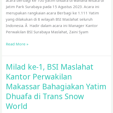
acara berbagi ke 100 yatim dhuafa di wahana wisata di
Jatim Park Surabaya pada 15 Agustus 2023. Acara ini
merupakan rangkaian acara Berbagi ke 1.111 Yatim
yang dilakukan di 8 wilayah BSI Maslahat seluruh
Indonesia. Â Hadir dalam acara ini Manager Kantor
Perwakilan BSI Surabaya Maslahat, Zaini Syam
Read More »
Milad ke-1, BSI Maslahat
Milad
ke-
Kantor Perwakilan
1,
BSI
Makassar Bahagiakan Yatim
Maslahat
Dhuafa di Trans Snow
Kantor
Perwakilan
World
Makassar