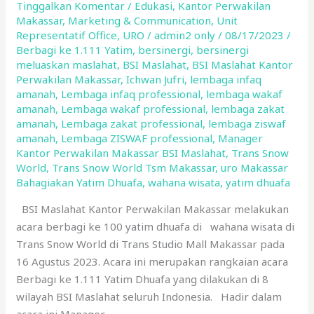
Bahagiakan
Tinggalkan Komentar
/
Edukasi
,
Kantor Perwakilan
Makassar
,
Marketing & Communication
,
Unit
Yatim
Representatif Office
,
URO
/
admin2 only
/
08/17/2023
/
Dhuafa
Berbagi ke 1.111 Yatim
,
bersinergi
,
bersinergi
di
meluaskan maslahat
,
BSI Maslahat
,
BSI Maslahat Kantor
Trans
Perwakilan Makassar
,
Ichwan Jufri
,
lembaga infaq
Snow
amanah
,
Lembaga infaq professional
,
lembaga wakaf
amanah
,
Lembaga wakaf professional
,
lembaga zakat
World
amanah
,
Lembaga zakat professional
,
lembaga ziswaf
amanah
,
Lembaga ZISWAF professional
,
Manager
Kantor Perwakilan Makassar BSI Maslahat
,
Trans Snow
World
,
Trans Snow World Tsm Makassar
,
uro Makassar
Bahagiakan Yatim Dhuafa
,
wahana wisata
,
yatim dhuafa
BSI Maslahat Kantor Perwakilan Makassar melakukan
acara berbagi ke 100 yatim dhuafa di wahana wisata di
Trans Snow World di Trans Studio Mall Makassar pada
16 Agustus 2023. Acara ini merupakan rangkaian acara
Berbagi ke 1.111 Yatim Dhuafa yang dilakukan di 8
wilayah BSI Maslahat seluruh Indonesia. Hadir dalam
acara ini Manager