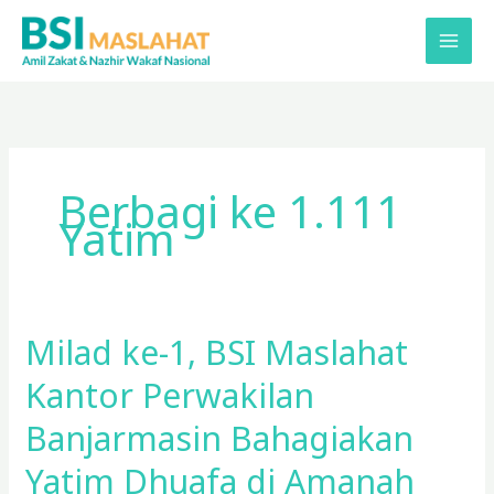
Lewati
ke
konten
Berbagi ke 1.111
Yatim
Milad ke-1, BSI Maslahat
Milad
ke-
Kantor Perwakilan
1,
BSI
Banjarmasin Bahagiakan
Maslahat
Yatim Dhuafa di Amanah
Kantor