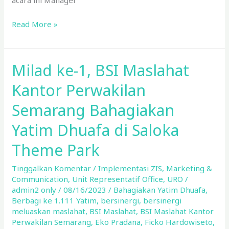
Read More »
Milad ke-1, BSI Maslahat
Milad
ke-
Kantor Perwakilan
1,
BSI
Semarang Bahagiakan
Maslahat
Yatim Dhuafa di Saloka
Kantor
Perwakilan
Theme Park
Semarang
Bahagiakan
Tinggalkan Komentar
/
Implementasi ZIS
,
Marketing &
Communication
,
Unit Representatif Office
,
URO
/
Yatim
admin2 only
/
08/16/2023
/
Bahagiakan Yatim Dhuafa
,
Dhuafa
Berbagi ke 1.111 Yatim
,
bersinergi
,
bersinergi
di
meluaskan maslahat
,
BSI Maslahat
,
BSI Maslahat Kantor
Saloka
Perwakilan Semarang
,
Eko Pradana
,
Ficko Hardowiseto
,