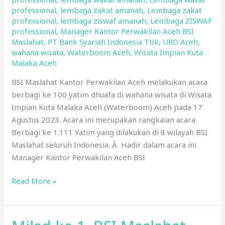
di
professional
,
lembaga zakat amanah
,
Lembaga zakat
Wisata
professional
,
lembaga ziswaf amanah
,
Lembaga ZISWAF
Impian
professional
,
Manager Kantor Perwakilan Aceh BSI
Kuta
Maslahat
,
PT Bank Syariah Indonesia Tbk
,
URO Aceh
,
wahana wisata
,
Waterboom Aceh
,
Wisata Impian Kuta
Malaka
Malaka Aceh
BSI Maslahat Kantor Perwakilan Aceh melakukan acara
berbagi ke 100 yatim dhuafa di wahana wisata di Wisata
Impian Kuta Malaka Aceh (Waterboom) Aceh pada 17
Agustus 2023. Acara ini merupakan rangkaian acara
Berbagi ke 1.111 Yatim yang dilakukan di 8 wilayah BSI
Maslahat seluruh Indonesia. Â Hadir dalam acara ini
Manager Kantor Perwakilan Aceh BSI
Read More »
Milad