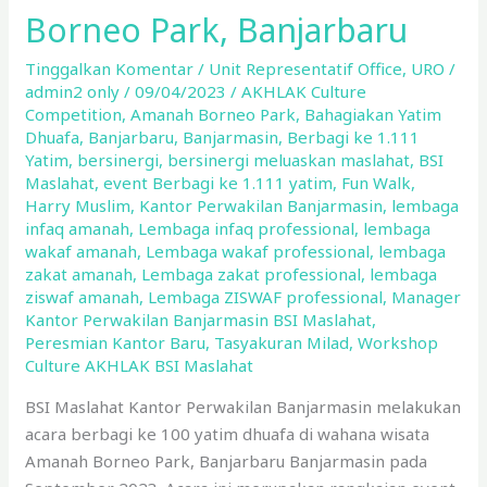
Perwakilan
Borneo Park, Banjarbaru
Banjarmasin
Bahagiakan
Tinggalkan Komentar
/
Unit Representatif Office
,
URO
/
admin2 only
/
09/04/2023
/
AKHLAK Culture
Yatim
Competition
,
Amanah Borneo Park
,
Bahagiakan Yatim
Dhuafa
Dhuafa
,
Banjarbaru
,
Banjarmasin
,
Berbagi ke 1.111
di
Yatim
,
bersinergi
,
bersinergi meluaskan maslahat
,
BSI
Amanah
Maslahat
,
event Berbagi ke 1.111 yatim
,
Fun Walk
,
Borneo
Harry Muslim
,
Kantor Perwakilan Banjarmasin
,
lembaga
infaq amanah
,
Lembaga infaq professional
,
lembaga
Park,
wakaf amanah
,
Lembaga wakaf professional
,
lembaga
Banjarbaru
zakat amanah
,
Lembaga zakat professional
,
lembaga
ziswaf amanah
,
Lembaga ZISWAF professional
,
Manager
Kantor Perwakilan Banjarmasin BSI Maslahat
,
Peresmian Kantor Baru
,
Tasyakuran Milad
,
Workshop
Culture AKHLAK BSI Maslahat
BSI Maslahat Kantor Perwakilan Banjarmasin melakukan
acara berbagi ke 100 yatim dhuafa di wahana wisata
Amanah Borneo Park, Banjarbaru Banjarmasin pada