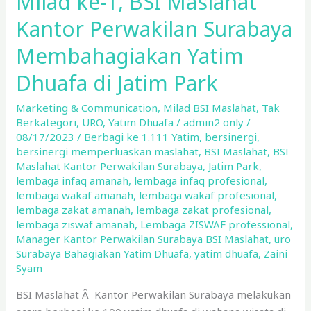
Milad ke-1, BSI Maslahat
ke-
Kantor Perwakilan Surabaya
1,
BSI
Membahagiakan Yatim
Maslahat
Dhuafa di Jatim Park
Kantor
Perwakilan
Marketing & Communication
,
Milad BSI Maslahat
,
Tak
Surabaya
Berkategori
,
URO
,
Yatim Dhuafa
/
admin2 only
/
Membahagiakan
08/17/2023
/
Berbagi ke 1.111 Yatim
,
bersinergi
,
bersinergi memperluaskan maslahat
,
BSI Maslahat
,
BSI
Yatim
Maslahat Kantor Perwakilan Surabaya
,
Jatim Park
,
Dhuafa
lembaga infaq amanah
,
lembaga infaq profesional
,
di
lembaga wakaf amanah
,
lembaga wakaf profesional
,
Jatim
lembaga zakat amanah
,
lembaga zakat profesional
,
Park
lembaga ziswaf amanah
,
Lembaga ZISWAF professional
,
Manager Kantor Perwakilan Surabaya BSI Maslahat
,
uro
Surabaya Bahagiakan Yatim Dhuafa
,
yatim dhuafa
,
Zaini
Syam
BSI Maslahat Â Kantor Perwakilan Surabaya melakukan