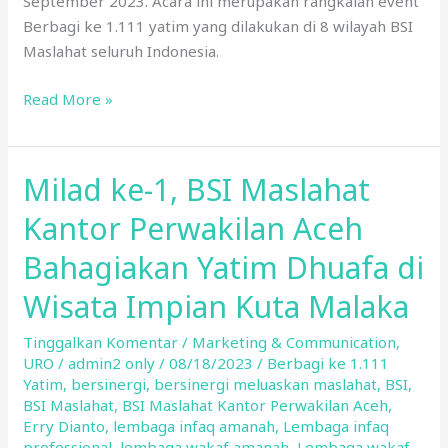
September 2023. Acara ini merupakan rangkaian event
Berbagi ke 1.111 yatim yang dilakukan di 8 wilayah BSI
Maslahat seluruh Indonesia.
Read More »
Milad ke-1, BSI Maslahat
Milad
ke-
Kantor Perwakilan Aceh
1,
BSI
Bahagiakan Yatim Dhuafa di
Maslahat
Wisata Impian Kuta Malaka
Kantor
Perwakilan
Tinggalkan Komentar
/
Marketing & Communication
,
Aceh
URO
/
admin2 only
/
08/18/2023
/
Berbagi ke 1.111
Bahagiakan
Yatim
,
bersinergi
,
bersinergi meluaskan maslahat
,
BSI
,
BSI Maslahat
,
BSI Maslahat Kantor Perwakilan Aceh
,
Yatim
Erry Dianto
,
lembaga infaq amanah
,
Lembaga infaq
Dhuafa
professional
,
lembaga wakaf amanah
,
Lembaga wakaf