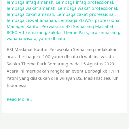
Theme
lembaga infaq amanah
,
Lembaga infaq professional
,
lembaga wakaf amanah
,
Lembaga wakaf professional
,
Park
lembaga zakat amanah
,
Lembaga zakat professional
,
lembaga ziswaf amanah
,
Lembaga ZISWAF professional
,
Manager Kantor Perwakilan BSI Semarang Maslahat
,
RCEO VII Semarang
,
Saloka Theme Park
,
uro semarang
,
wahana wisata
,
yatim dhuafa
BSI Maslahat Kantor Perwakilan Semarang melakukan
acara berbagi ke 100 yatim dhuafa di wahana wisata
Saloka Theme Park Semarang pada 15 Agustus 2023.
Acara ini merupakan rangkaian event Berbagi ke 1.111
Yatim yang dilakukan di 8 wilayah BSI Maslahat seluruh
Indonesia.
Read More »