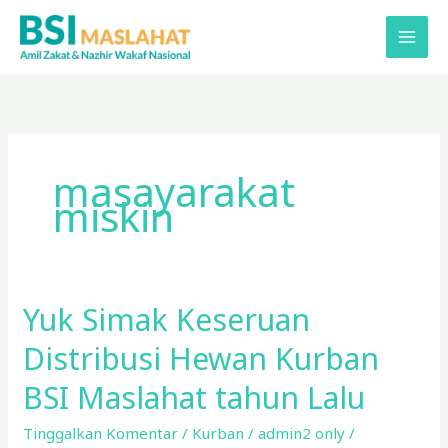
Lewati
ke
konten
masayarakat
miskin
Yuk Simak Keseruan
Yuk
Simak
Distribusi Hewan Kurban
Keseruan
Distribusi
BSI Maslahat tahun Lalu
Hewan
Tinggalkan Komentar
/
Kurban
/
admin2 only
/
Kurban