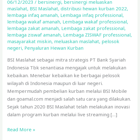
06/12/2023
/
bersinergi
,
bersinergi meluaskan
BSI
maslahat
,
BSI Maslahat
,
distribusi hewan kurban 2022
,
Maslahat
lembaga infaq amanah
,
Lembaga infaq professional
,
tahun
lembaga wakaf amanah
,
Lembaga wakaf professional
,
Lalu
lembaga zakat amanah
,
Lembaga zakat professional
,
lembaga ziswaf amanah
,
Lembaga ZISWAF professional
,
masayarakat miskin
,
meluaskan maslahat
,
pelosok
negeri
,
Penyaluran Hewan Kurban
BSI Maslahat sebagai mitra strategis PT Bank Syariah
Indonesia Tbk senantiasa mengajak untuk melakukan
kebaikan. Menebar kebaikan ke berbagai pelosok
wilayah di Indonesia maupun di luar negeri.
Mempermudah pembelian kurban melalui BSI Mobile
dan goamal.com menjadi salah satu cara yang dilakukan.
Sejak tahun 2020 BSI Maslahat telah melakukan inovasi
dalam program kurban melalui live streaming […]
Read More »