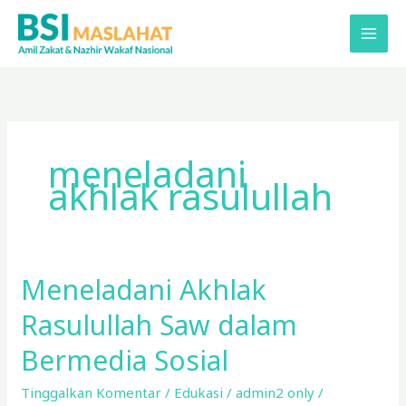
Lewati
ke
konten
meneladani
akhlak rasulullah
Meneladani Akhlak
Meneladani
Akhlak
Rasulullah Saw dalam
Rasulullah
Saw
Bermedia Sosial
dalam
Tinggalkan Komentar
/
Edukasi
/
admin2 only
/
Bermedia