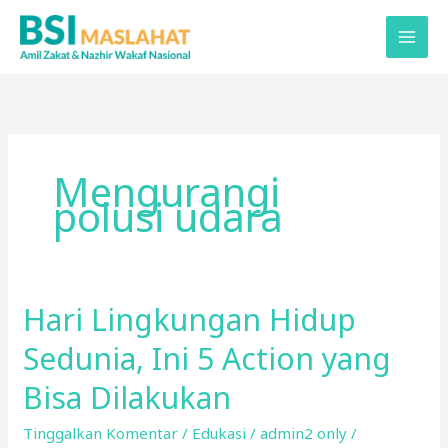
Lewati
ke
konten
Mengurangi
polusi udara
Hari Lingkungan Hidup
Hari
Lingkungan
Sedunia, Ini 5 Action yang
Hidup
Sedunia,
Bisa Dilakukan
Ini
Tinggalkan Komentar
/
Edukasi
/
admin2 only
/
5