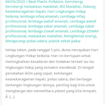
06/05/2023
/
Beat Plastic Pollution
,
bersinergi
,
Action
bersinergi meluaskan maslahat
,
BSI Maslahat
,
Dukung
yang
keanekaragaman hayati
,
Hari Lingkungan Hidup
Bisa
Sedunia
,
lembaga infaq amanah
,
Lembaga infaq
Dilakukan
professional
,
lembaga wakaf amanah
,
Lembaga wakaf
professional
,
lembaga zakat amanah
,
Lembaga zakat
professional
,
lembaga ziswaf amanah
,
Lembaga ZISWAF
professional
,
meluaskan maslahat
,
Menghemat energi
,
Mengurangi polusi udara
,
plastik sekali pakai
Setiap tahun, pada tanggal 5 Juni, dunia merayakan Hari
Lingkungan Hidup Sedunia. Hari ini bertujuan untuk
meningkatkan kesadaran dan tindakan terkait isu-isu
lingkungan hidup yang semakin mendesak. Di tengah
perubahan iklim yang cepat, kehilangan
keanekaragaman hayati, polusi udara, dan berbagai
tantangan lingkungan lainnya, penting bagi kita untuk
menghargai dan memelihara planet yang kita tempati.
Â […]