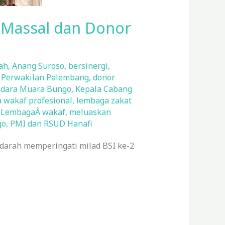
n Massal dan Donor
ah
,
Anang Suroso
,
bersinergi
,
r Perwakilan Palembang
,
donor
dara Muara Bungo
,
Kepala Cabang
 wakaf profesional
,
lembaga zakat
,
LembagaÂ wakaf
,
meluaskan
go
,
PMI dan RSUD Hanafi
 darah memperingati milad BSI ke-2