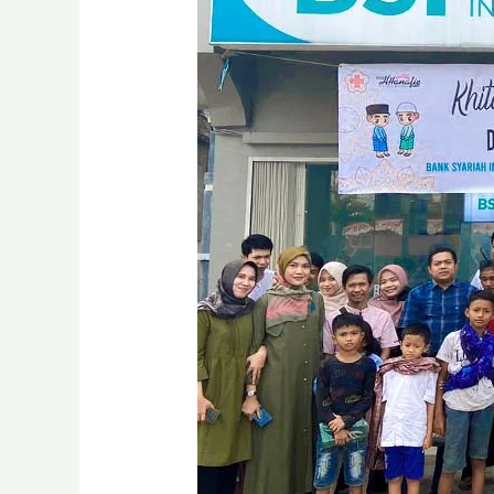
BSI
Maslahat
Gelar
Khitanan
Massal
dan
Donor
Darah
di
Jambi