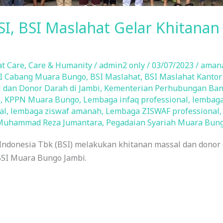
SI, BSI Maslahat Gelar Khitana
t Care
,
Care & Humanity
/
admin2 only
/
03/07/2023
/
aman
I Cabang Muara Bungo
,
BSI Maslahat
,
BSI Maslahat Kanto
 dan Donor Darah di Jambi
,
Kementerian Perhubungan Ban
l
,
KPPN Muara Bungo
,
Lembaga infaq professional
,
lembaga
al
,
lembaga ziswaf amanah
,
Lembaga ZISWAF professional
Muhammad Reza Jumantara
,
Pegadaian Syariah Muara Bun
Indonesia Tbk (BSI) melakukan khitanan massal dan donor
BSI Muara Bungo Jambi.