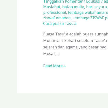
Muharram)
Tinggalkan Komentar
/
Edukasi
/
ad
Maslahat
,
bulan mulia
,
hari asyura
2023:
professional
,
lembaga wakaf aman
Jadwal,
ziswaf amanah
,
Lembaga ZISWAF pr
Keutamaan,
Cara puasa Tasu'a
dan
Tata
Puasa Tasu\’a adalah puasa sunnah
Caranya
Muharram. Sehari sebelum Tasu\’a
sejarah dan agama yang besar bagi 
Musa […]
Read More »