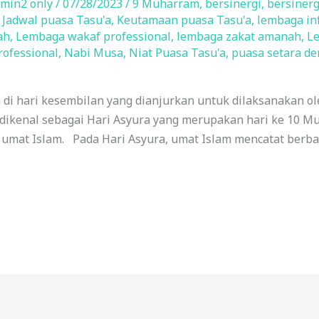
min2 only
/
07/28/2023
/
9 Muharram
,
bersinergi
,
bersiner
,
Jadwal puasa Tasu'a
,
Keutamaan puasa Tasu'a
,
lembaga in
ah
,
Lembaga wakaf professional
,
lembaga zakat amanah
,
Le
ofessional
,
Nabi Musa
,
Niat Puasa Tasu'a
,
puasa setara de
 di hari kesembilan yang dianjurkan untuk dilaksanakan o
 dikenal sebagai Hari Asyura yang merupakan hari ke 10 
umat Islam. Pada Hari Asyura, umat Islam mencatat berbaga