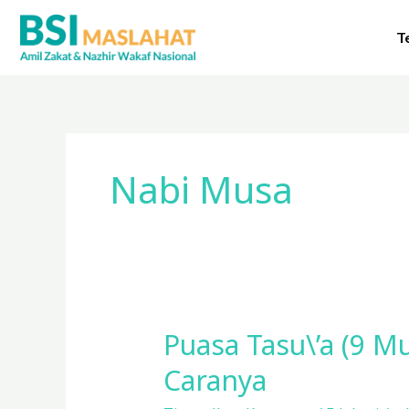
Lewati
ke
T
konten
Nabi Musa
Puasa Tasu\’a (9 M
Puasa
Tasu\’a
Caranya
(9