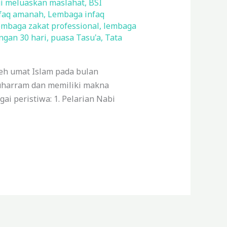
gi meluaskan maslahat
,
BSI
faq amanah
,
Lembaga infaq
mbaga zakat professional
,
lembaga
ngan 30 hari
,
puasa Tasu'a
,
Tata
leh umat Islam pada bulan
Muharram dan memiliki makna
i peristiwa: 1. Pelarian Nabi