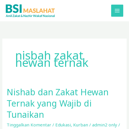
Lewati
ke
konten
nisbah zakat
hewan ternak
Nishab dan Zakat Hewan
Nishab
dan
Ternak yang Wajib di
Zakat
Hewan
Tunaikan
Ternak
Tinggalkan Komentar
/
Edukasi
,
Kurban
/
admin2 only
/
yang