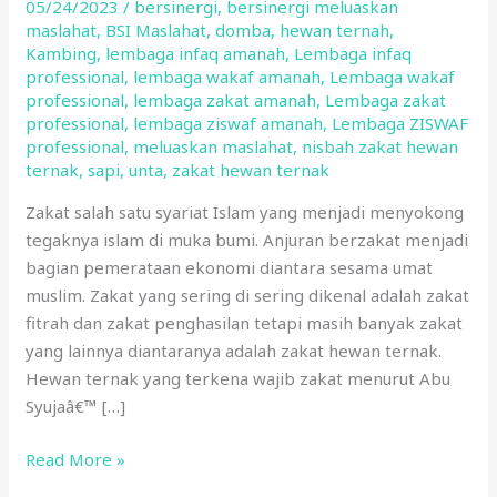
05/24/2023
/
bersinergi
,
bersinergi meluaskan
Wajib
maslahat
,
BSI Maslahat
,
domba
,
hewan ternah
,
di
Kambing
,
lembaga infaq amanah
,
Lembaga infaq
Tunaikan
professional
,
lembaga wakaf amanah
,
Lembaga wakaf
professional
,
lembaga zakat amanah
,
Lembaga zakat
professional
,
lembaga ziswaf amanah
,
Lembaga ZISWAF
professional
,
meluaskan maslahat
,
nisbah zakat hewan
ternak
,
sapi
,
unta
,
zakat hewan ternak
Zakat salah satu syariat Islam yang menjadi menyokong
tegaknya islam di muka bumi. Anjuran berzakat menjadi
bagian pemerataan ekonomi diantara sesama umat
muslim. Zakat yang sering di sering dikenal adalah zakat
fitrah dan zakat penghasilan tetapi masih banyak zakat
yang lainnya diantaranya adalah zakat hewan ternak.
Hewan ternak yang terkena wajib zakat menurut Abu
Syujaâ€™ […]
Read More »