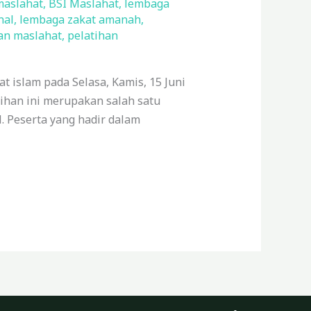
maslahat
,
BSI Maslahat
,
lembaga
nal
,
lembaga zakat amanah
,
an maslahat
,
pelatihan
t islam pada Selasa, Kamis, 15 Juni
ihan ini merupakan salah satu
 Peserta yang hadir dalam