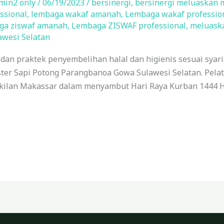
min2 only
/
06/19/2023
/
bersinergi
,
bersinergi meluaskan 
ssional
,
lembaga wakaf amanah
,
Lembaga wakaf professio
ga ziswaf amanah
,
Lembaga ZISWAF professional
,
meluask
awesi Selatan
an praktek penyembelihan halal dan higienis sesuai syaria
ster Sapi Potong Parangbanoa Gowa Sulawesi Selatan. Pelat
kilan Makassar dalam menyambut Hari Raya Kurban 1444 H.