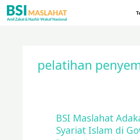
Lewati
ke
T
konten
pelatihan penye
BSI Maslahat Adak
BSI
Maslahat
Syariat Islam di Go
Adakan