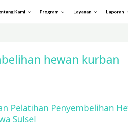
entang Kami
Program
Layanan
Laporan
mbelihan hewan kurban
an Pelatihan Penyembelihan H
wa Sulsel