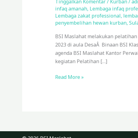
Pelatihan
Tinggalkan Komentar
/
Kurban
/
ad
infaq amanah
,
Lembaga infaq profe
Penyembelihan
Lembaga zakat professional
,
lemba
Hewan
penyembelihan hewan kurban
,
Sul
Kurban
Sesuai
BSI Maslahat melakukan pelatihan d
Syariat
2023 di aula DesaÂ Binaan BSI Kla
Islam
agenda BSI Maslahat Kantor Perwa
di
kegiatan Pelatihan […]
Gowa
Sulsel
Read More »